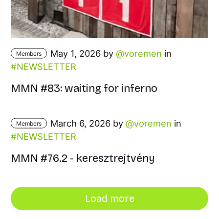
May 1, 2026 by
voremen
in
Members
NEWSLETTER
MMN #83: waiting for inferno
March 6, 2026 by
voremen
in
Members
NEWSLETTER
MMN #76.2 - keresztrejtvény
Load more