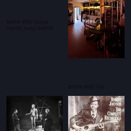
MMN #93: kutya
napok, sunyi kiadók
MMN #92: Olá