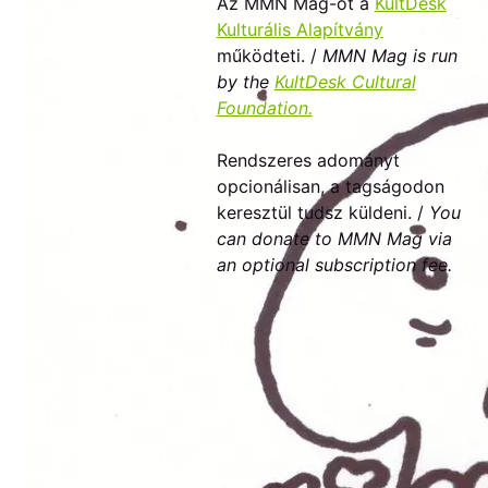
Az MMN Mag-ot a
KultDesk
Kulturális Alapítvány
működteti. /
MMN Mag is run
by the
KultDesk Cultural
Foundation.
Rendszeres adományt
opcionálisan, a tagságodon
keresztül tudsz küldeni. /
You
can donate to MMN Mag via
an optional subscription fee.