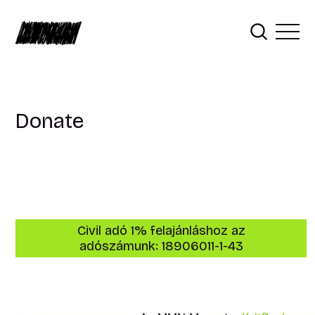
Donate
Civil adó 1% felajánláshoz az
adószámunk: 18906011-1-43