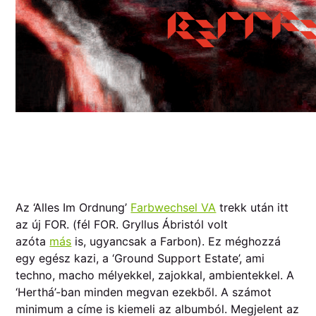
Az ‘Alles Im Ordnung’
Farbwechsel VA
trekk után itt
az új FOR. (fél FOR. Gryllus Ábristól volt
azóta
más
is, ugyancsak a Farbon). Ez méghozzá
egy egész kazi, a ‘Ground Support Estate’, ami
techno, macho mélyekkel, zajokkal, ambientekkel. A
‘Herthá’-ban minden megvan ezekből. A számot
minimum a címe is kiemeli az albumból. Megjelent az