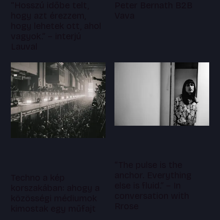
“Hosszú időbe telt,
Peter Bernath B2B
hogy azt érezzem,
Vava
hogy lehetek ott, ahol
vagyok.” – interjú
Lauval
“The pulse is the
anchor. Everything
Techno a kép
else is fluid.” – In
korszakában: ahogy a
conversation with
közösségi médiumok
Rrose
kimostak egy műfajt