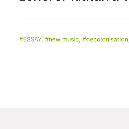
ESSAY
,
new music
,
decolonisation