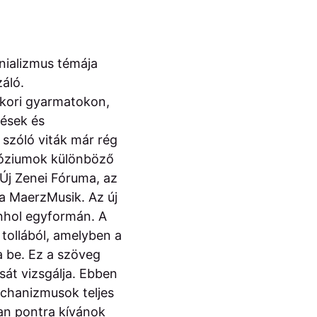
onializmus témája
áló.
ykori gyarmatokon,
zések és
 szóló viták már rég
mpóziumok különböző
 Új Zenei Fóruma, az
a MaerzMusik. Az új
enhol egyformán. A
tollából, amelyben a
a be. Ez a szöveg
sát vizsgálja. Ebben
echanizmusok teljes
yan pontra kívánok