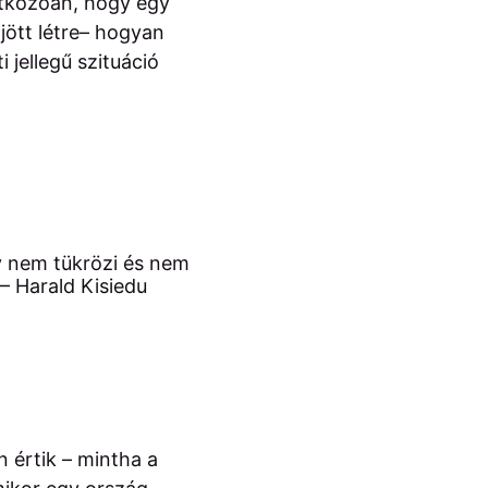
natkozóan, hogy egy
 jött létre– hogyan
 jellegű szituáció
y nem tükrözi és nem
 – Harald Kisiedu
n értik – mintha a