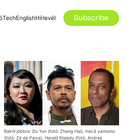
Subscribe
ó
Tech
English
Hírlevél
Balról jobbra: Du Yun (fotó: Zhang Hai), meLê yamomo 
(fotó: Zé de Paiva), Harald Kisiedu (fotó: Andrea 