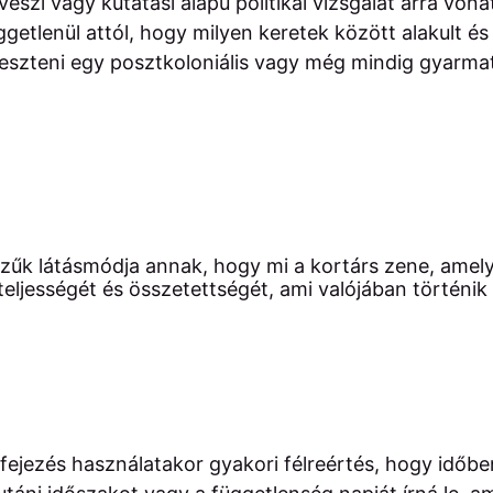
vészi vagy kutatási alapú politikai vizsgálat arra vo
getlenül attól, hogy milyen keretek között alakult és
leszteni egy posztkoloniális vagy még mindig gyarmati
szűk látásmódja annak, hogy mi a kortárs zene, amel
teljességét és összetettségét, ami valójában történik
ifejezés használatakor gyakori félreértés, hogy időbe