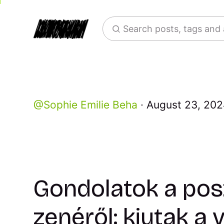
Search posts, tags and
Sophie Emilie Beha
August 23, 20
Gondolatok a posz
zenéről: kiutak a 