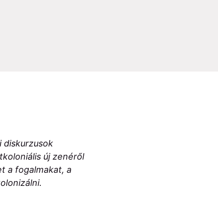
i diskurzusok
koloniális új zenéről
t a fogalmakat, a
olonizálni.