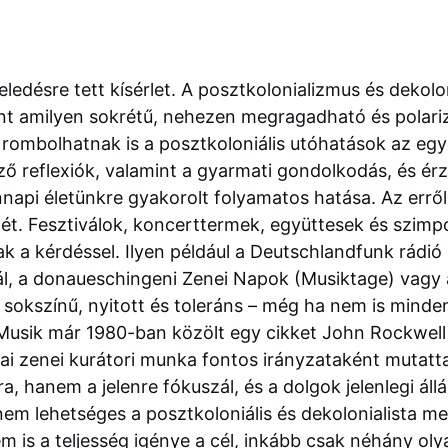
ledésre tett kísérlet. A posztkolonializmus és dekol
nt amilyen sokrétű, nehezen megragadható és polariz
rombolhatnak is a posztkoloniális utóhatások az eg
ző reflexiók, valamint a gyarmati gondolkodás, és ér
api életünkre gyakorolt folyamatos hatása. Az erről
enét. Fesztiválok, koncerttermek, együttesek és szi
 a kérdéssel. Ilyen például a Deutschlandfunk rádió
ál, a donaueschingeni Zenei Napok (Musiktage) vagy 
 sokszínű, nyitott és toleráns – még ha nem is mind
 Musik már 1980-ban közölt egy cikket John Rockwell 
kai zenei kurátori munka fontos irányzataként mutatt
, hanem a jelenre fókuszál, és a dolgok jelenlegi állá
em lehetséges a posztkoloniális és dekolonialista m
 is a teljesség igénye a cél, inkább csak néhány ol