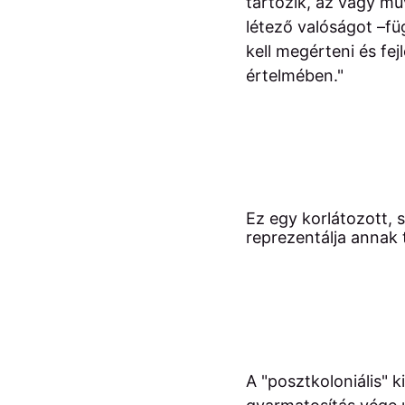
tartozik, az vagy mű
létező valóságot –füg
kell megérteni és fej
értelmében."
Ez egy korlátozott, 
reprezentálja annak 
A "posztkoloniális" k