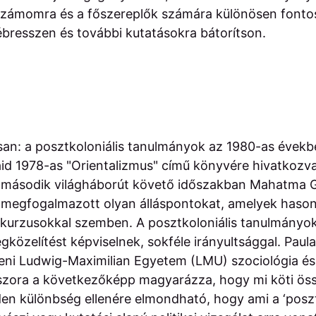
számomra és a főszereplők számára különösen fontos
bresszen és további kutatásokra bátorítson.
san: a posztkoloniális tanulmányok az 1980-as évekb
id 1978-as "Orientalizmus" című könyvére hivatkozva
 második világháborút követő időszakban Mahatma 
 megfogalmazott olyan álláspontokat, amelyek hasonl
skurzusokkal szemben. A posztkoloniális tanulmányok
egközelítést képviselnek, sokféle irányultsággal. Paula
eni Ludwig-Maximilian Egyetem (LMU) szociológia é
zora a következőképp magyarázza, hogy mi köti ös
en különbség ellenére elmondható, hogy ami a ‘posztk