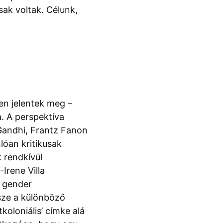
ak voltak. Célunk,
en jelentek meg –
. A perspektíva
Gandhi, Frantz Fanon
óan kritikusak
 rendkívül
-Irene Villa
s gender
sze a különböző
oloniális’ címke alá