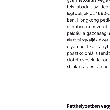
gyarmatosítás vége u
felszabadult az ideg
legtöbbjük az 1960-
ben, Hongkong pedig 
azonban nem vetett 
például a gazdasági 
alatt tárgyalják őke
olyan politikai irány
posztkoloniális tehá
előfeltevések dekons
struktúrák és társad
Patthelyzetben vag