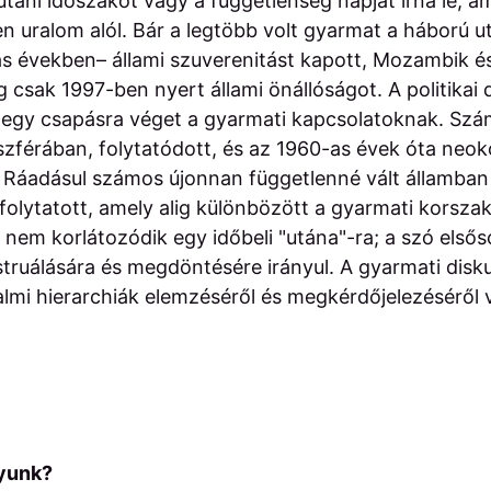
táni időszakot vagy a függetlenség napját írná le, a
en uralom alól. Bár a legtöbb volt gyarmat a háború u
as években– állami szuverenitást kapott, Mozambik é
csak 1997-ben nyert állami önállóságot. A politikai 
egy csapásra véget a gyarmati kapcsolatoknak. Szá
szférában, folytatódott, és az 1960-as évek óta neo
t. Ráadásul számos újonnan függetlenné vált államban 
t folytatott, amely alig különbözött a gyarmati korszak 
t nem korlátozódik egy időbeli "utána"-ra; a szó első
truálására és megdöntésére irányul. A gyarmati disk
almi hierarchiák elemzéséről és megkérdőjelezéséről 
yunk?