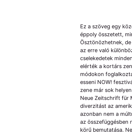
Ez a szöveg egy köze
éppoly összetett, mi
Ösztönözhetnek, de 
az erre való különbö
cselekedetek mindenn
elérték a kortárs z
módokon foglalkoztak
esseni NOW! fesztiv
zene már sok helyen
Neue Zeitschrift für
diverzitást az ameri
azonban nem a múltra
az összefüggésben n
körű bemutatása. Nem