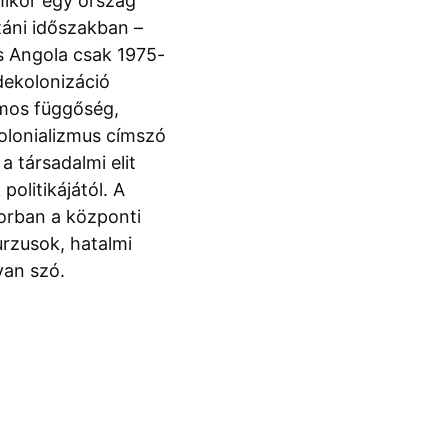
mikor egy ország
táni időszakban –
s Angola csak 1975-
dekolonizáció
mos függőség,
kolonializmus címszó
a társadalmi elit
politikájától. A
sorban a központi
urzusok, hatalmi
van szó.