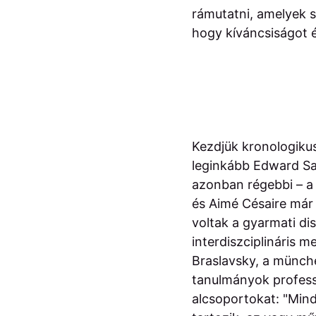
rámutatni, amelyek 
hogy kíváncsiságot é
Kezdjük kronologiku
leginkább Edward Sa
azonban régebbi – a
és Aimé Césaire már
voltak a gyarmati di
interdiszciplináris m
Braslavsky, a münch
tanulmányok profess
alcsoportokat: "Mind