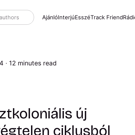
Ajánló
Interjú
Esszé
Track Friend
Rádi
 authors
24
12 minutes read
tkoloniális új
végtelen ciklusból