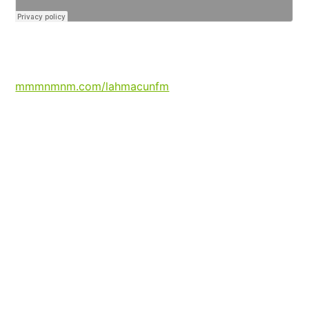
mmmnmnm.com/lahmacunfm