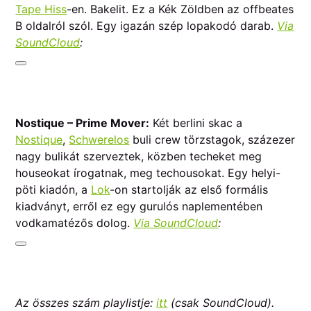
Tape Hiss
-en. Bakelit. Ez a Kék Zöldben az offbeates
B oldalról szól. Egy igazán szép lopakodó darab.
Via
SoundCloud
:
Nostique – Prime Mover:
Két berlini skac a
Nostique
,
Schwerelos
buli crew törzstagok, százezer
nagy bulikát szerveztek, közben techeket meg
houseokat írogatnak, meg techousokat. Egy helyi-
pöti kiadón, a
Lok
-on startolják az első formális
kiadványt, erről ez egy gurulós naplementében
vodkamatézős dolog.
Via SoundCloud
:
Az összes szám playlistje:
itt
(csak SoundCloud).