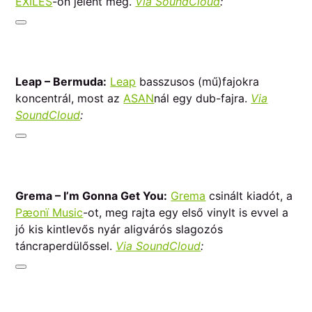
EXILES
-on jelent meg.
Via SoundCloud
:
Leap – Bermuda:
Leap
basszusos (mű)fajokra
koncentrál, most az
ASAN
nál egy dub-fajra.
Via
SoundCloud
:
Grema – I’m Gonna Get You:
Grema
csinált kiadót, a
Pæonï Music
-ot, meg rajta egy első vinylt is evvel a
jó kis kintlevős nyár aligvárós slagozós
táncraperdülőssel.
Via SoundCloud
: