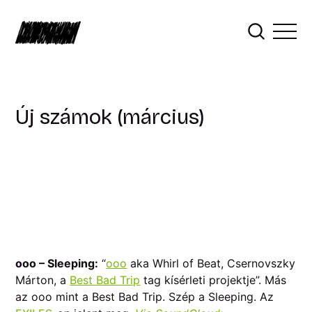
Új számok (március)
ooo – Sleeping:
“
ooo
aka Whirl of Beat, Csernovszky
Márton, a
Best Bad Trip
tag kísérleti projektje”. Más
az ooo mint a Best Bad Trip. Szép a Sleeping. Az