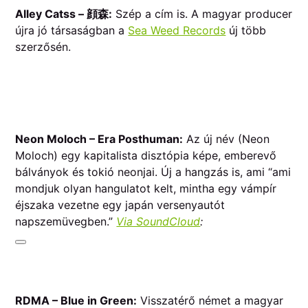
Alley Catss – 顔森:
Szép a cím is. A magyar producer
újra jó társaságban a
Sea Weed Records
új több
szerzősén.
Neon Moloch – Era Posthuman:
Az új név (Neon
Moloch) egy kapitalista disztópia képe, emberevő
bálványok és tokió neonjai. Új a hangzás is, ami “ami
mondjuk olyan hangulatot kelt, mintha egy vámpír
éjszaka vezetne egy japán versenyautót
napszemüvegben.”
Via SoundCloud
:
RDMA – Blue in Green:
Visszatérő német a magyar