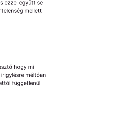
os ezzel együtt se
rtelenség mellett
pesztő hogy mi
 irigylésre méltóan
ttől függetlenül