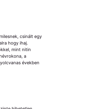
ilesnek, csinált egy
lra hogy ihaj.
kel, mint nitin
a névrokona, a
 nyolcvanas években
inte hihetetlen,