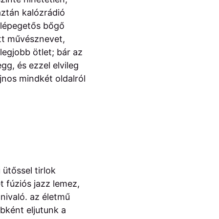
aztán kalózrádió
a lépegetős bőgő
ott művésznevet,
legjobb ötlet; bár az
egg, és ezzel elvileg
jnos mindkét oldalról
ütőssel tirlok
t fúziós jazz lemez,
nivaló. az életmű
ébként eljutunk a