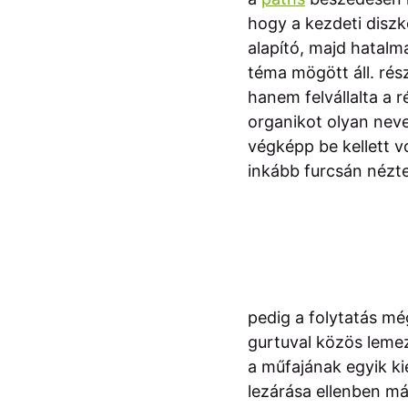
hogy a kezdeti diszk
alapító, majd hatalm
téma mögött áll. rés
hanem felvállalta a r
organikot olyan neve
végképp be kellett v
inkább furcsán nézte
pedig a folytatás mé
gurtuval közös leme
a műfajának egyik ki
lezárása ellenben má