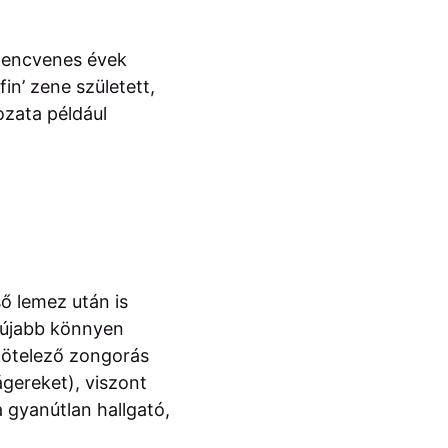
ilencvenes évek
in’ zene született,
rozata például
ső lemez után is
y újabb könnyen
 kötelező zongorás
ágereket), viszont
 gyanútlan hallgató,