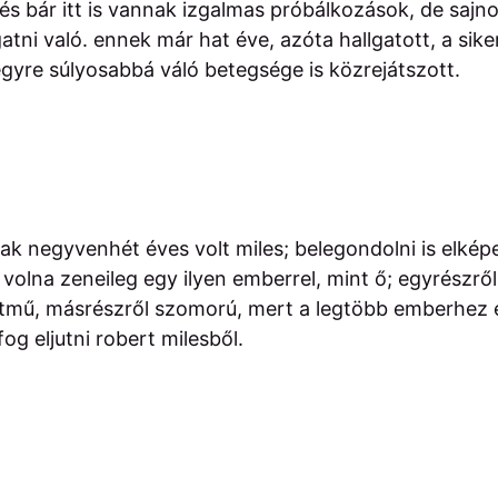
 és bár itt is vannak izgalmas próbálkozások, de sajn
tni való. ennek már hat éve, azóta hallgatott, a sike
gyre súlyosabbá váló betegsége is közrejátszott.
sak negyvenhét éves volt miles; belegondolni is elké
volna zeneileg egy ilyen emberrel, mint ő; egyrészről
etmű, másrészről szomorú, mert a legtöbb emberhez e
og eljutni robert milesből.