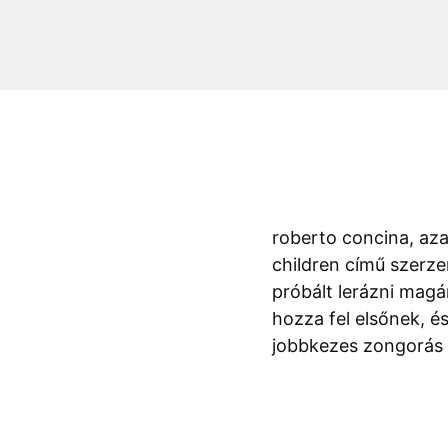
roberto concina, az
children című szerz
próbált lerázni magá
hozza fel elsőnek, és
jobbkezes zongorás 