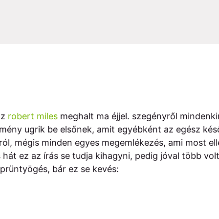
az
robert miles
meghalt ma éjjel. szegényről mindenki
emény ugrik be elsőnek, amit egyébként az egész kés
ról, mégis minden egyes megemlékezés, ami most ellep
 hát ez az írás se tudja kihagyni, pedig jóval több vo
prüntyögés, bár ez se kevés: