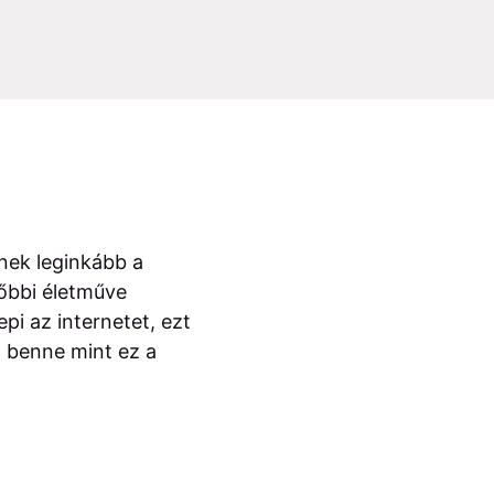
nek leginkább a
őbbi életműve
i az internetet, ezt
lt benne mint ez a