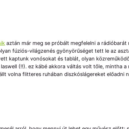
ik
aztán már meg se próbált megfelelni a rádióbarát m
olyan fúziós-világzenés gyönyörűséget tett le az aszta
yett kaptunk vonósokat és tablát, olyan közreműködők
 laswell (!!). ez kábé akkora váltás volt tőle, mintha 
állt volna flitteres ruhában diszkóslágereket előadni
sél arról, hogy mennyi út lehet egy művész előtt: sz