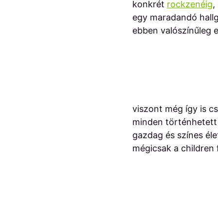
konkrét
rockzenéig
,
egy maradandó hallga
ebben valószínűleg e
viszont még így is c
minden történhetett 
gazdag és színes él
mégicsak a children f