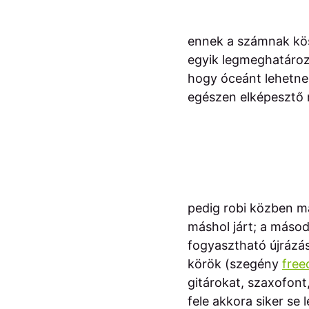
ennek a számnak kös
egyik legmeghatározób
hogy óceánt lehetne 
egészen elképeszt
pedig robi közben má
máshol járt; a másodi
fogyasztható újrázás
körök (szegény
fre
gitárokat, szaxofont
fele akkora siker se 