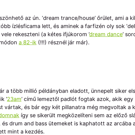
zönhető az ún. ‘dream trance/house’ őrület, ami a k
b ízlésficama lett, és aminek a farfizén oly sok ‘delf
vele rekeszteni (a kétes ifjúkorom ’
dream dance
’ so
ő módon
a 82-ik
(!!!) résznél jár már).
r a több millió példányban eladott, ünnepelt siker el
k ’
23am
’ című lemeztől padlót fogtak azok, akik eg
t vártak, és bár egy két pillanatra még megvoltak a
edomnak
így se sikerült megközelíteni sem az előző sl
, és drum and bass ütemeket is kaphatott az arcába a
lett mint a kezdés.