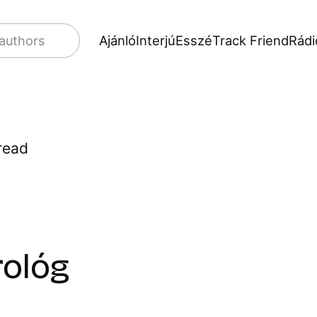
Ajánló
Interjú
Esszé
Track Friend
Rádi
 authors
read
rológ