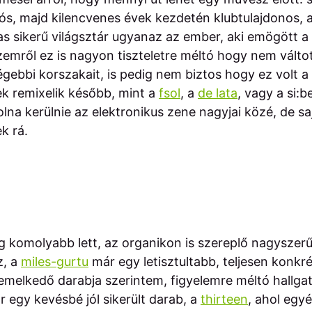
ós, majd kilencvenes évek kezdetén klubtulajdonos, 
as sikerű világsztár ugyanaz az ember, aki emögött 
zemről ez is nagyon tiszteletre méltó hogy nem vált
égebbi korszakait, is pedig nem biztos hogy ez volt a 
k remixelik később, mint a
fsol
, a
de lata
, vagy a si:b
olna kerülnie az elektronikus zene nagyjai közé, de sa
k rá.
g komolyabb lett, az organikon is szereplő nagyszerű 
z, a
miles-gurtu
már egy letisztultabb, teljesen konkré
emelkedő darabja szerintem, figyelemre méltó hallgat
r egy kevésbé jól sikerült darab, a
thirteen
, ahol egy