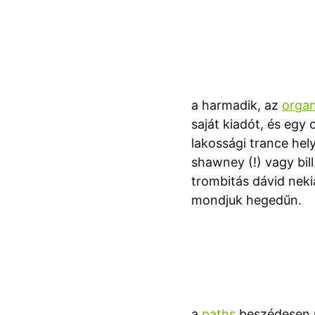
a harmadik, az
organ
saját kiadót, és egy 
lakossági trance hel
shawney (!) vagy bill
trombitás dávid neki
mondjuk hegedűn.
a
paths
beszédesen me