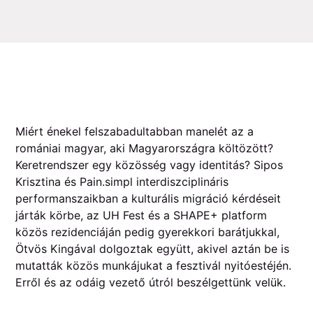
Miért énekel felszabadultabban manelét az a
romániai magyar, aki Magyarországra költözött?
Keretrendszer egy közösség vagy identitás? Sipos
Krisztina és Pain.simpl interdiszciplináris
performanszaikban a kulturális migráció kérdéseit
járták körbe, az UH Fest és a SHAPE+ platform
közös rezidenciáján pedig gyerekkori barátjukkal,
Ötvös Kingával dolgoztak együtt, akivel aztán be is
mutatták közös munkájukat a fesztivál nyitóestéjén.
Erről és az odáig vezető útról beszélgettünk velük.