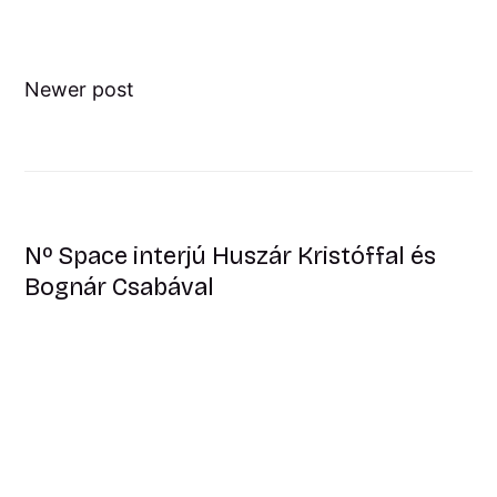
Newer post
Nº Space interjú Huszár Kristóffal és
Bognár Csabával
Older post