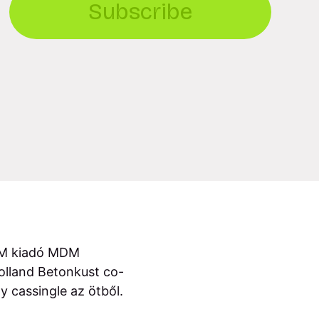
Subscribe
EMM kiadó MDM
holland Betonkust co-
y cassingle az ötből.