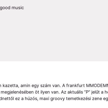
good music
yan kazetta, amin egy szám van. A frankfurt MMOD
egjelenésében öt ilyen van. Az aktuális “P” jelűt a 
andnettől ez a húzós, maxi groovy temetkezési zene eg