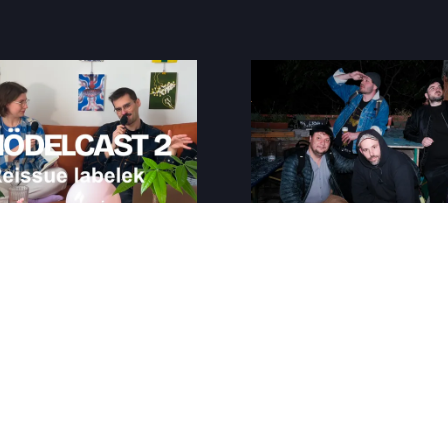
Farbwechsel relo
lcast 2 - Reissue
ek