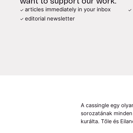
want to support our work.
articles immediately in your inbox
editorial newsletter
A cassingle egy ol
sorozatának minden m
kurálta. Tőle és Eil