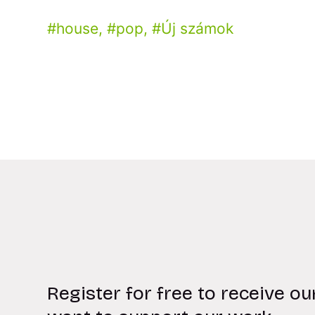
house
,
pop
,
Új számok
Register for free to receive ou