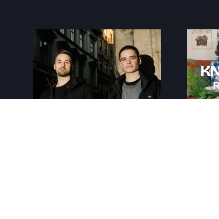
Martin Szépe & Knoll
Knöde
télbúcsúztató válogatás
label