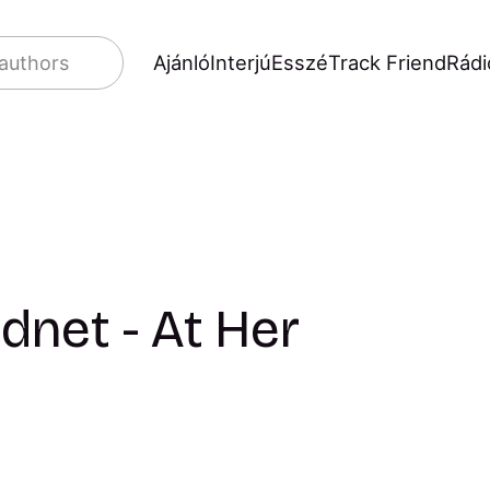
Ajánló
Interjú
Esszé
Track Friend
Rádi
 authors
dnet - At Her