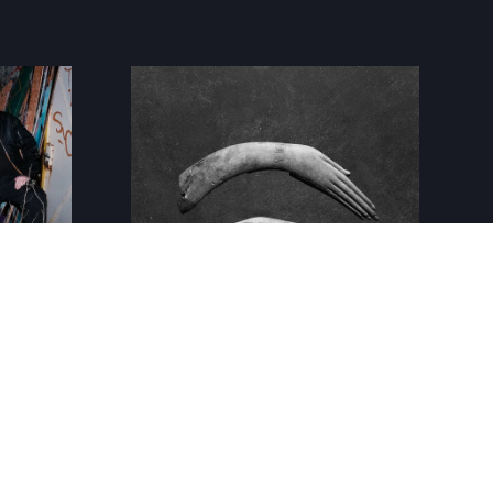
aded
AIWA – The Oldowan