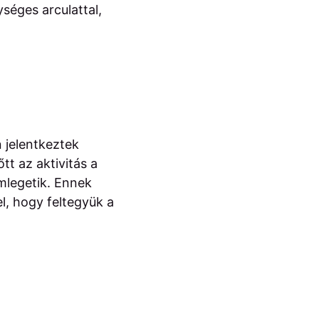
séges arculattal,
 jelentkeztek
t az aktivitás a
mlegetik. Ennek
l, hogy feltegyük a