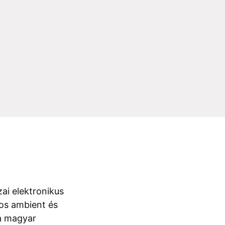
zai elektronikus
zos ambient és
 a magyar