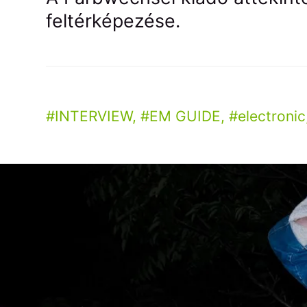
feltérképezése.
INTERVIEW
,
EM GUIDE
,
electronic