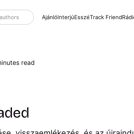
Ajánló
Interjú
Esszé
Track Friend
Rádi
 authors
inutes read
oaded
se, visszaemlékezés, és az újraindu