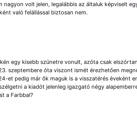
agyon volt jelen, legalábbis az általuk képviselt egy
ként való felállással biztosan nem.
én egy kisebb szünetre vonult, azóta csak elszórtan
23. szeptembere óta viszont ismét érezhetően megnőt
24-et pedig már ők maguk is a visszatérés éveként e
szélgetni a kiadót jelenleg igazgató négy alapemberre
st a Farbbal?