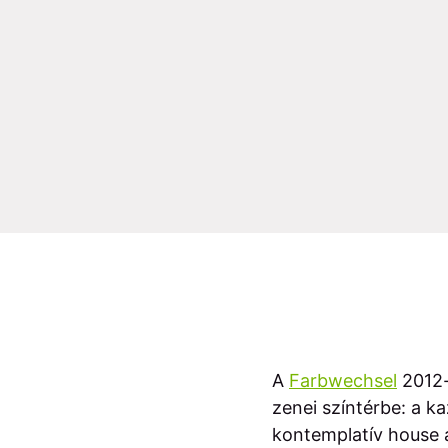
A
Farbwechsel
2012-b
zenei színtérbe: a k
kontemplatív house 