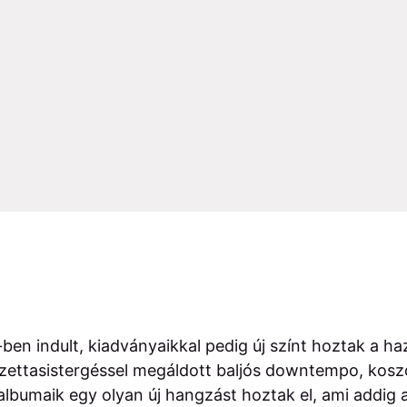
en indult, kiadványaikkal pedig új színt hoztak a ha
azettasistergéssel megáldott baljós downtempo, kos
albumaik egy olyan új hangzást hoztak el, ami addig