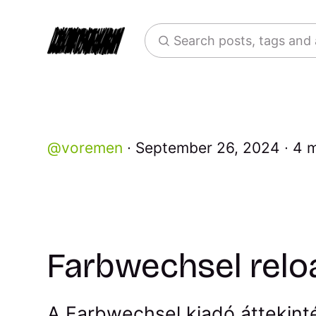
Search posts, tags and
voremen
September 26, 2024
4 m
Farbwechsel rel
A Farbwechsel kiadó áttekinté