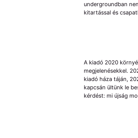
undergroundban nem n
kitartással és csapat
A kiadó 2020 környék
megjelenésekkel. 20
kiadó háza táján, 20
kapcsán ültünk le be
kérdést: mi újság mo