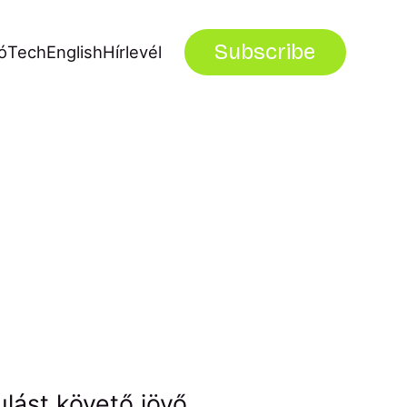
Subscribe
ó
Tech
English
Hírlevél
lást követő jövő