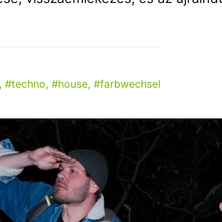
,
techno
,
house
,
farbwechsel