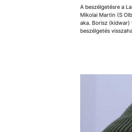
A beszélgetésre a L
Mikolai Martin (S Ol
aka. Borisz (kidwar)
beszélgetés visszah