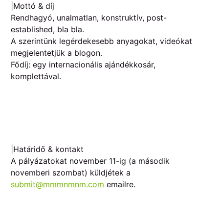
|Mottó & díj
Rendhagyó, unalmatlan, konstruktív, post-
established, bla bla.
A szerintünk legérdekesebb anyagokat, videókat
megjelentetjük a blogon.
Fődíj: egy internacionális ajándékkosár,
komplettával.
|Határidő & kontakt
A pályázatokat november 11-ig (a második
novemberi szombat) küldjétek a
submit@mmmnmnm.com
emailre.