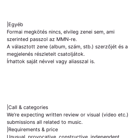
|Egyéb
Formai megkötés nincs, elvileg zenei sem, ami
szerinted passzol az MMN-re.
A választott zene (album, szám, stb.) szerzőjét és a
megjelenés részleteit csatoljátok.
Írhattok saját névvel vagy aliasszal is.
|Call & categories
We’re expecting written review or visual (video etc.)
submissions all related to music.
|Requirements & price
Unusual, provocative, constructive, independent,