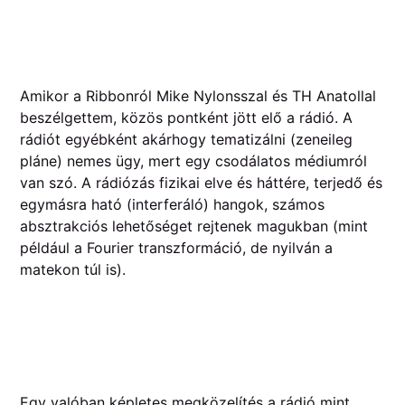
Amikor a Ribbonról Mike Nylonsszal és TH Anatollal
beszélgettem, közös pontként jött elő a rádió. A
rádiót egyébként akárhogy tematizálni (zeneileg
pláne) nemes ügy, mert egy csodálatos médiumról
van szó. A rádiózás fizikai elve és háttére, terjedő és
egymásra ható (interferáló) hangok, számos
absztrakciós lehetőséget rejtenek magukban (mint
például a Fourier transzformáció, de nyilván a
matekon túl is).
Egy valóban képletes megközelítés a rádió mint