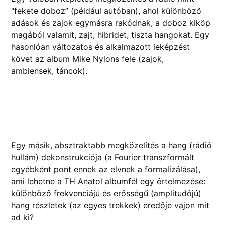
“fekete doboz” (például autóban), ahol különböző
adások és zajok egymásra rakódnak, a doboz kiköp
magából valamit, zajt, hibridet, tiszta hangokat. Egy
hasonlóan változatos és alkalmazott leképzést
követ az album Mike Nylons fele (zajok,
ambiensek,
táncok).
Egy másik, absztraktabb megközelítés a hang (rádió
hullám) dekonstrukciója (a Fourier transzformált
egyébként pont ennek az elvnek a formalizálása),
ami lehetne a TH Anatol albumfél egy értelmezése:
különböző frekvenciájú és erősségű (amplitudójú)
hang részletek (az egyes trekkek) eredője vajon mit
ad ki?