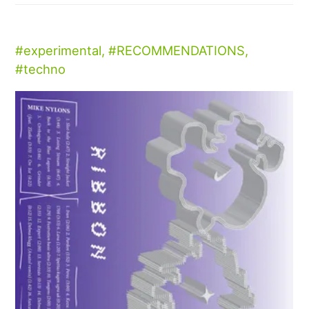
experimental
,
RECOMMENDATIONS
,
techno