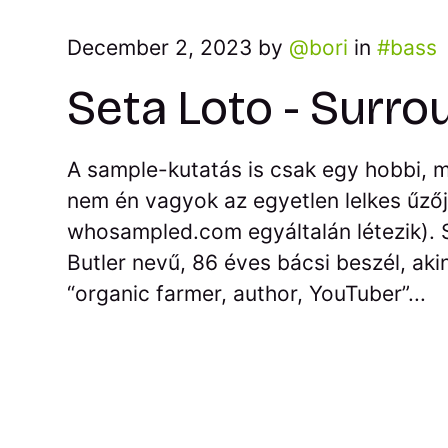
December 2, 2023 by
bori
in
bass
Seta Loto - Surro
A sample-kutatás is csak egy hobbi, m
nem én vagyok az egyetlen lelkes űzője
whosampled.com egyáltalán létezik).
Butler nevű, 86 éves bácsi beszél, aki
“organic farmer, author, YouTuber”...