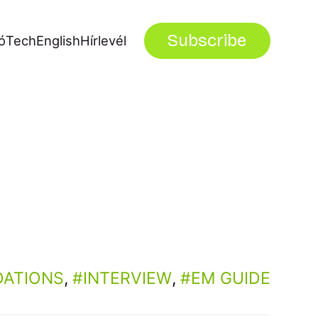
Subscribe
ó
Tech
English
Hírlevél
ATIONS
,
INTERVIEW
,
EM GUIDE