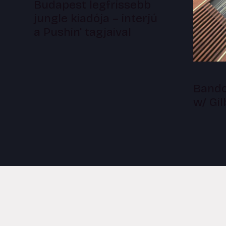
Budapest legfrissebb
jungle kiadója – interjú
a Pushin' tagjaival
Bandc
w/ Gi