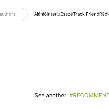
Ajánló
Interjú
Esszé
Track Friend
Rádi
 authors
See another:
RECOMMEND