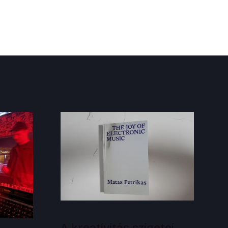
A kreativitás szigetei