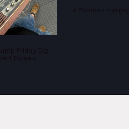
A Pontoon margój
amp Friday Dig
lbert Pomelo