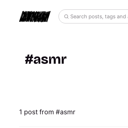
Search posts, tags and
asmr
1 post from
asmr