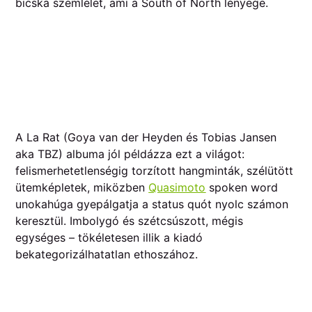
bicska szemlélet, ami a South of North lényege.
A La Rat (Goya van der Heyden és Tobias Jansen
aka TBZ) albuma jól példázza ezt a világot:
felismerhetetlenségig torzított hangminták, szélütött
ütemképletek, miközben
Quasimoto
spoken word
unokahúga gyepálgatja a status quót nyolc számon
keresztül. Imbolygó és szétcsúszott, mégis
egységes – tökéletesen illik a kiadó
bekategorizálhatatlan ethoszához.