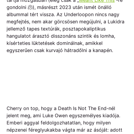
tartja mozgásban (elég csak a „
Meant Like This
”-re
gondolni 🫠), másrészt 2023 után ismét önálló
albummal tért vissza. Az Underloopon nincs nagy
megfejtés, nem akar görcsösen megújulni, a Lukidra
jellemző tapes textúrák, posztapokaliptikus
hangulatot árasztó disszonáns szintik és lomha,
kísérteties lüktetések dominálnak, amikkel
egyszerűen csak kurvajó hátradőlni a kanapén.
Cherry on top, hogy a Death Is Not The End-nél
jelent meg, ami Luke Owen egyszemélyes kiadója.
Emberi aggyal feldolgozhatatlan, hogy milyen
népzenei féreglyukakba vágta már az ásóját: adott