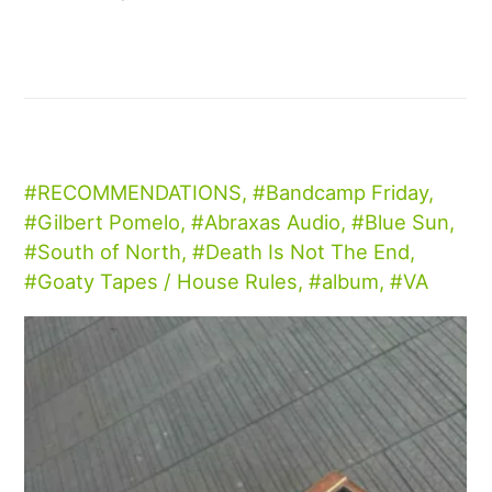
RECOMMENDATIONS
,
Bandcamp Friday
,
Gilbert Pomelo
,
Abraxas Audio
,
Blue Sun
,
South of North
,
Death Is Not The End
,
Goaty Tapes / House Rules
,
album
,
VA