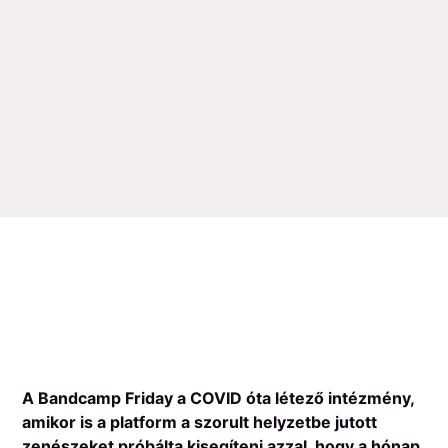
A Bandcamp Friday a COVID óta létező intézmény,
amikor is a platform a szorult helyzetbe jutott
zenészeket próbálta kisegíteni azzal, hogy a hónap