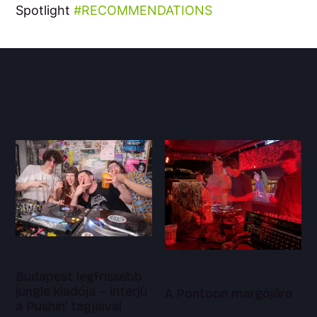
Spotlight
RECOMMENDATIONS
Budapest legfrissebb
jungle kiadója – interjú
A Pontoon margójára
a Pushin' tagjaival