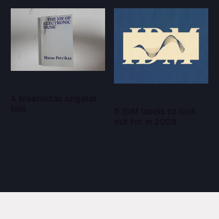
A kreativitás szigetei
felé
5 IDM labels to look
out for in 2025