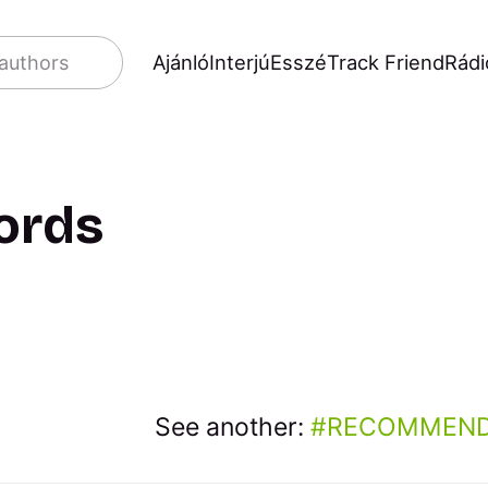
Ajánló
Interjú
Esszé
Track Friend
Rádi
 authors
ords
See another:
RECOMMEND