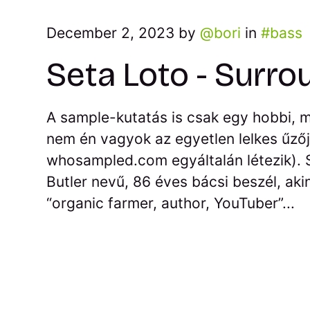
December 2, 2023 by
bori
in
bass
Seta Loto - Surro
A sample-kutatás is csak egy hobbi, m
nem én vagyok az egyetlen lelkes űzője
whosampled.com egyáltalán létezik).
Butler nevű, 86 éves bácsi beszél, aki
“organic farmer, author, YouTuber”...