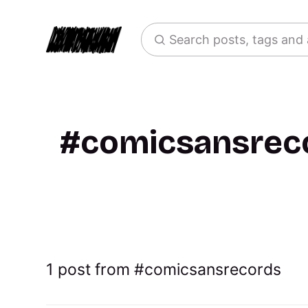
Search posts, tags and
comicsansrec
1 post from
comicsansrecords