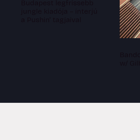
Budapest legfrissebb
jungle kiadója – interjú
a Pushin' tagjaival
Bandc
w/ Gi