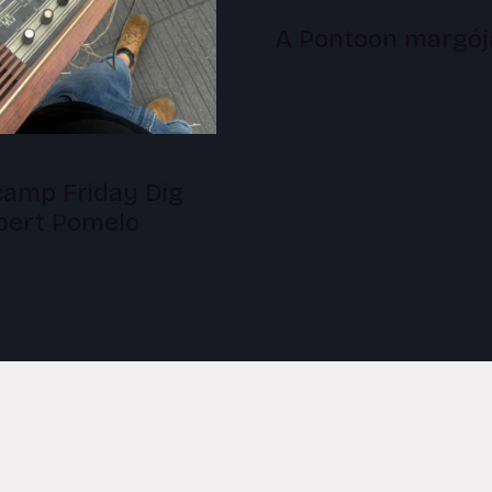
A Pontoon margój
amp Friday Dig
lbert Pomelo