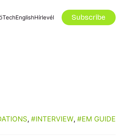
Subscribe
ó
Tech
English
Hírlevél
ATIONS
,
INTERVIEW
,
EM GUIDE