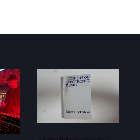
A kreativitás szigetei