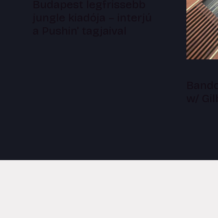
Budapest legfrissebb
jungle kiadója – interjú
a Pushin' tagjaival
Bandc
w/ Gi