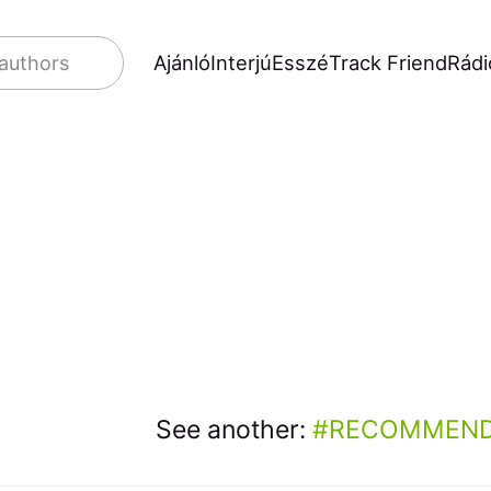
Ajánló
Interjú
Esszé
Track Friend
Rádi
 authors
See another:
RECOMMEND