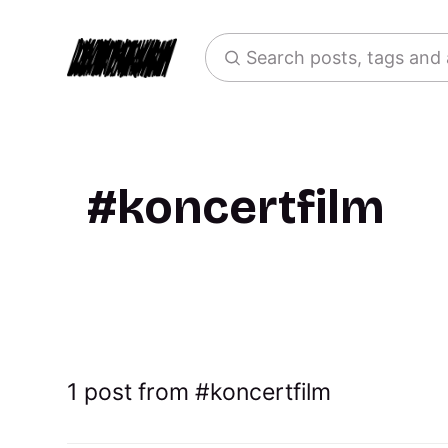
Search posts, tags and
koncertfilm
1 post from
koncertfilm