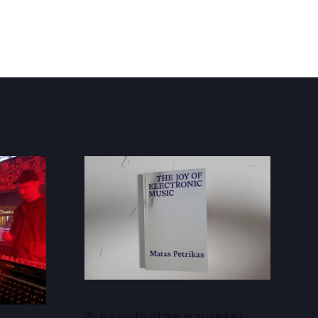
A kreativitás szigetei