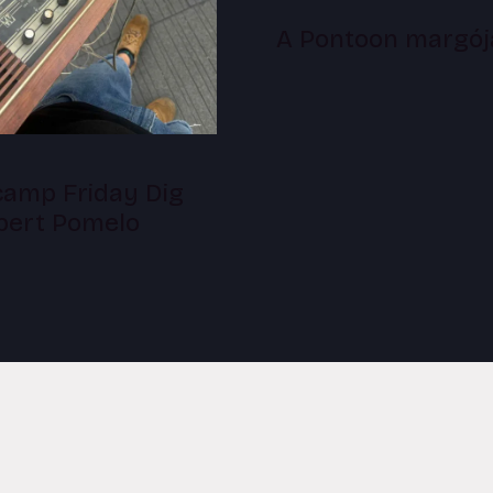
A Pontoon margój
amp Friday Dig
lbert Pomelo