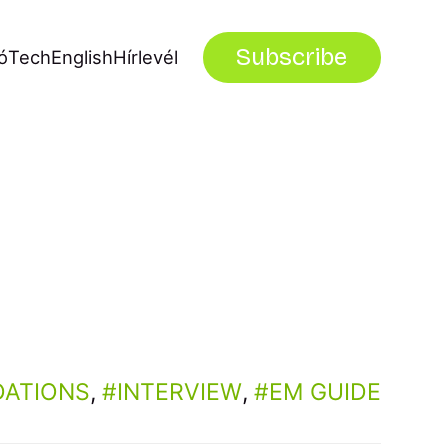
Subscribe
ó
Tech
English
Hírlevél
ATIONS
,
INTERVIEW
,
EM GUIDE