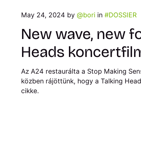
May 24, 2024 by
bori
in
DOSSIER
New wave, new fo
Heads koncertfil
Az A24 restaurálta a Stop Making Sens
közben rájöttünk, hogy a Talking Head
cikke.