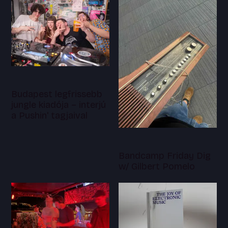
Budapest legfrissebb
jungle kiadója – interjú
a Pushin' tagjaival
Bandcamp Friday Dig
w/ Gilbert Pomelo