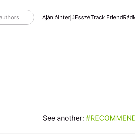
Ajánló
Interjú
Esszé
Track Friend
Rádi
 authors
See another:
RECOMMEND