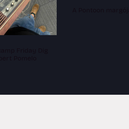
A Pontoon margój
amp Friday Dig
lbert Pomelo