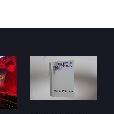
A kreativitás szigetei