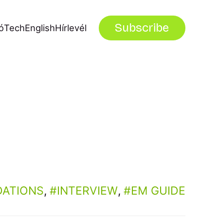
Subscribe
ó
Tech
English
Hírlevél
ATIONS
,
INTERVIEW
,
EM GUIDE