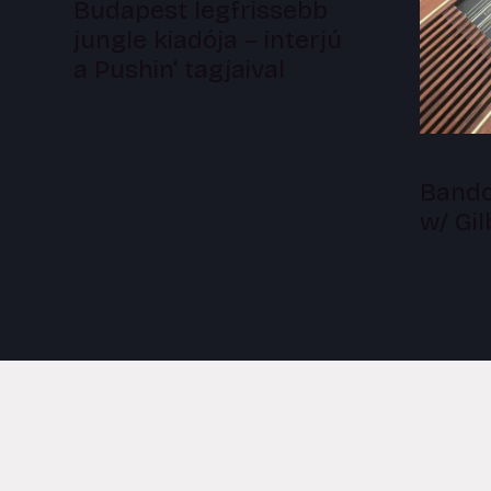
Budapest legfrissebb
jungle kiadója – interjú
a Pushin' tagjaival
Bandc
w/ Gi