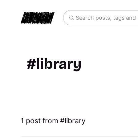
Search posts, tags and
library
1 post from
library