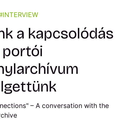
INTERVIEW
nk a kapcsolódás
 portói
nylarchívum
élgettünk
nections" – A conversation with the
rchive