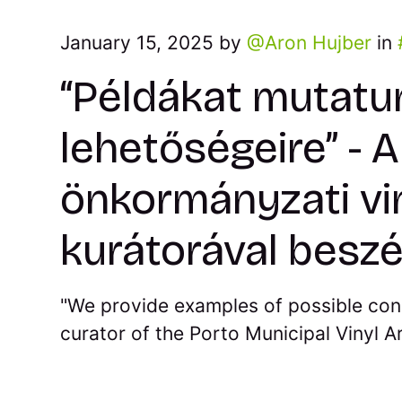
January 15, 2025 by
Aron Hujber
in
“Példákat mutatu
lehetőségeire” - A
önkormányzati vi
kurátorával besz
"We provide examples of possible con
curator of the Porto Municipal Vinyl A