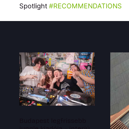
Spotlight
RECOMMENDATIONS
Budapest legfrissebb
jungle kiadója – interjú