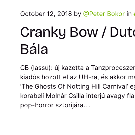
October 12, 2018 by
Peter Bokor
in
Cranky Bow / Dut
Bála
CB (lassú): új kazetta a Tanzprocesz
kiadós hozott el az UH-ra, és akkor már
‘The Ghosts Of Notting Hill Carnival’
korabeli Molnár Csilla interjú avagy 
pop-horror sztorijára....