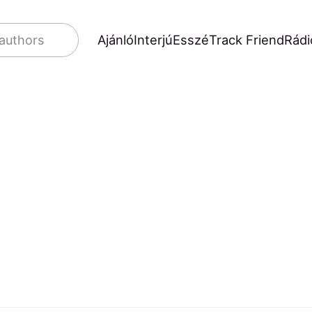
Ajánló
Interjú
Esszé
Track Friend
Rádi
 authors