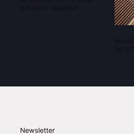
a Pushin' tagjaival
Bandc
w/ Gi
Newsletter