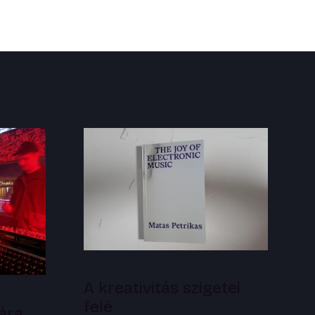
A kreativitás szigetei
felé
ára