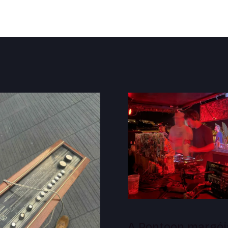
A Pontoon margój