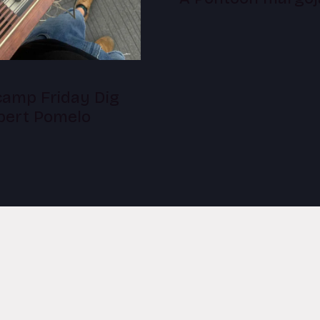
amp Friday Dig
lbert Pomelo