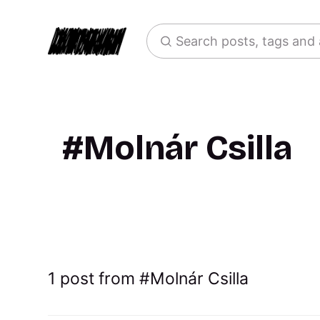
Search posts, tags and
Molnár Csilla
1 post from
Molnár Csilla