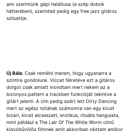
ami szerintünk gépi haláltusa (a szép dobok
hátterében), szerinted pedig egy free jazz gitáros
sziluettje.
Új Bála
: Csak remélni merem, hogy ugyanarra a
szintire gondolunk. Viccet félretéve ezt a gitáros
dolgot csak amiatt mondtam mert nekem az a
bizonyos pattern a trackben funkcióját tekintve a
gitárt jelenti. A cím pedig azért lett Dirty Dancing
mert az egész nótának számomra van egy kicsit
bizarr, kicsit elcseszett, erotikus, rituális hangulata,
mint például a The Lair Of The White Worm című
kígyóbűvölős filmnek amit akkoriban néztem amikor