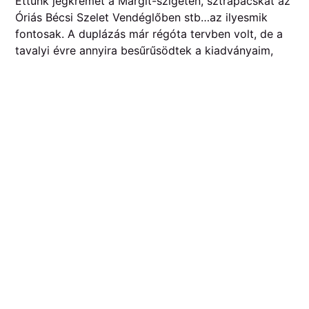
Ettünk jégkrémet a Margit-szigeten, sztrapacskát az
Óriás Bécsi Szelet Vendéglőben stb…az ilyesmik
fontosak. A duplázás már régóta tervben volt, de a
tavalyi évre annyira besűrűsödtek a kiadványaim,
mindenféle rajtam kívül álló okokból kifolyólag, hogy
azt javasoltam halasszuk idénre a dolgot.
MMN
: What’s next?