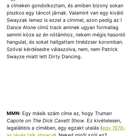
a címeken gondolkoztam, és amiben bizony sokan
piszkos egy táncot járnak. Valamint van egy kiváló
Swayzak lemez is ezzel a címmel, azon pedig az I
Dance Alone című track aminek ugyan formailag
semmi köze az én nótámhoz, nekem mégis hasonló
hangulat, és sokat hallgattam tinédzser koromban.
Szóval kérdésedre válaszolva, nem, nem Patrick
Swayze miatt lett Dirty Dancing.
MMN
: Egy másik szám címe az, hogy
Truman
Capote on The Dick Cavett Show
. Ez kivételesen,
legalábbis a címében, egy egzakt utalás (
egy 1978-
as tévés talk showra
). Neked miről szól ez?