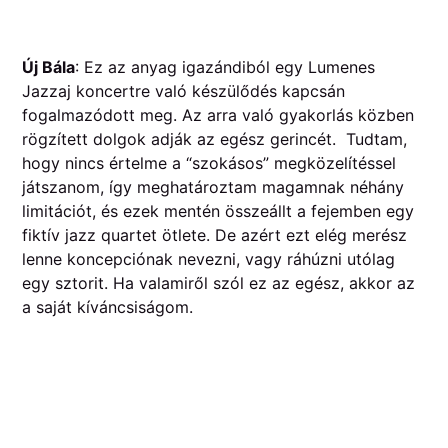
Új Bála
: Ez az anyag igazándiból egy Lumenes
Jazzaj koncertre való készülődés kapcsán
fogalmazódott meg. Az arra való gyakorlás közben
rögzített dolgok adják az egész gerincét. Tudtam,
hogy nincs értelme a “szokásos” megközelítéssel
játszanom, így meghatároztam magamnak néhány
limitációt, és ezek mentén összeállt a fejemben egy
fiktív jazz quartet ötlete. De azért ezt elég merész
lenne koncepciónak nevezni, vagy ráhúzni utólag
egy sztorit. Ha valamiről szól ez az egész, akkor az
a saját kíváncsiságom.