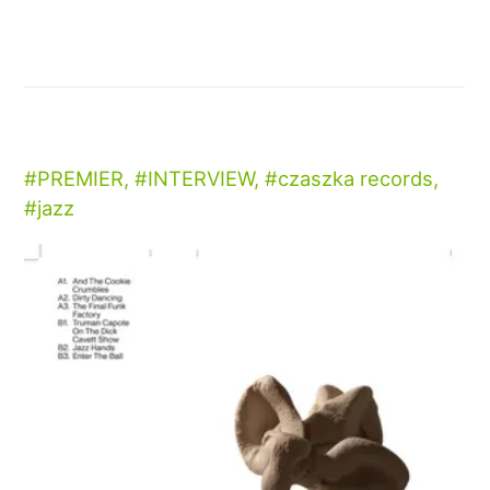
PREMIER
,
INTERVIEW
,
czaszka records
,
jazz