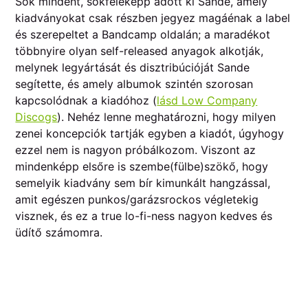
Sok mindent, sokféleképp adott ki Sande, amely
kiadványokat csak részben jegyez magáénak a label
és szerepeltet a Bandcamp oldalán; a maradékot
többnyire olyan self-released anyagok alkotják,
melynek legyártását és disztribúcióját Sande
segítette, és amely albumok szintén szorosan
kapcsolódnak a kiadóhoz (
lásd Low Company
Discogs
). Nehéz lenne meghatározni, hogy milyen
zenei koncepciók tartják egyben a kiadót, úgyhogy
ezzel nem is nagyon próbálkozom. Viszont az
mindenképp elsőre is szembe(fülbe)szökő, hogy
semelyik kiadvány sem bír kimunkált hangzással,
amit egészen punkos/garázsrockos végletekig
visznek, és ez a true lo-fi-ness nagyon kedves és
üdítő számomra.