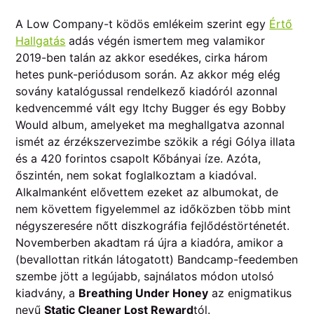
A Low Company-t ködös emlékeim szerint egy
Értő
Hallgatás
adás végén ismertem meg valamikor
2019-ben talán az akkor esedékes, cirka három
hetes punk-periódusom során. Az akkor még elég
sovány katalógussal rendelkező kiadóról azonnal
kedvencemmé vált egy Itchy Bugger és egy Bobby
Would album, amelyeket ma meghallgatva azonnal
ismét az érzékszervezimbe szökik a régi Gólya illata
és a 420 forintos csapolt Kőbányai íze. Azóta,
őszintén, nem sokat foglalkoztam a kiadóval.
Alkalmanként elővettem ezeket az albumokat, de
nem követtem figyelemmel az időközben több mint
négyszeresére nőtt diszkográfia fejlődéstörténetét.
Novemberben akadtam rá újra a kiadóra, amikor a
(bevallottan ritkán látogatott) Bandcamp-feedemben
szembe jött a legújabb, sajnálatos módon utolsó
kiadvány, a
Breathing Under Honey
az enigmatikus
nevű
Static Cleaner Lost Reward
tól.