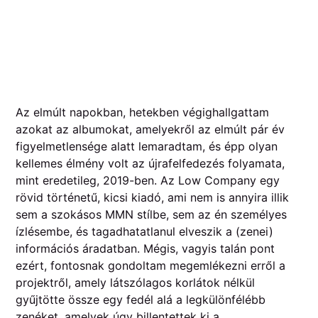
Az elmúlt napokban, hetekben végighallgattam
azokat az albumokat, amelyekről az elmúlt pár év
figyelmetlensége alatt lemaradtam, és épp olyan
kellemes élmény volt az újrafelfedezés folyamata,
mint eredetileg, 2019-ben. Az Low Company egy
rövid történetű, kicsi kiadó, ami nem is annyira illik
sem a szokásos MMN stílbe, sem az én személyes
ízlésembe, és tagadhatatlanul elveszik a (zenei)
információs áradatban. Mégis, vagyis talán pont
ezért, fontosnak gondoltam megemlékezni erről a
projektről, amely látszólagos korlátok nélkül
gyűjtötte össze egy fedél alá a legkülönfélébb
zenéket, amelyek úgy billentettek ki a