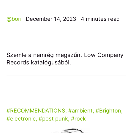
bori
December 14, 2023
4 minutes read
Szemle a nemrég megszűnt Low Company
Records katalógusából.
RECOMMENDATIONS
,
ambient
,
Brighton
,
electronic
,
post punk
,
rock