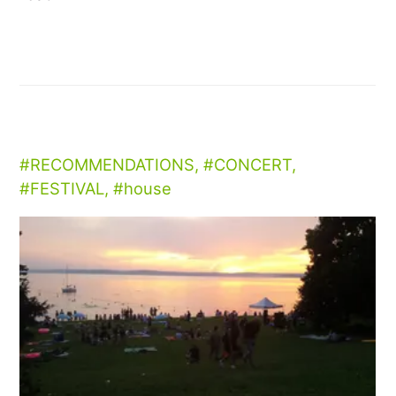
RECOMMENDATIONS
,
CONCERT
,
FESTIVAL
,
house