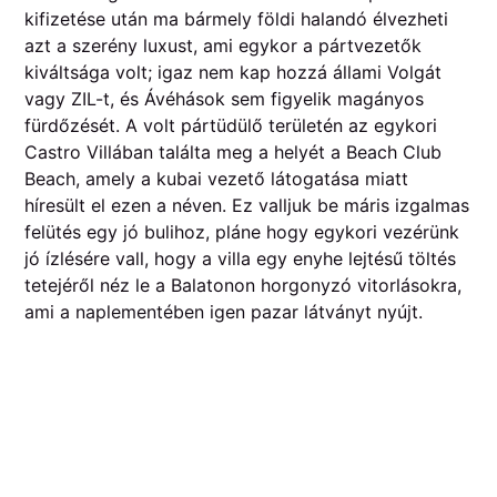
kifizetése után ma bármely földi halandó élvezheti
azt a szerény luxust, ami egykor a pártvezetők
kiváltsága volt; igaz nem kap hozzá állami Volgát
vagy ZIL-t, és Ávéhások sem figyelik magányos
fürdőzését. A volt pártüdülő területén az egykori
Castro Villában találta meg a helyét a Beach Club
Beach, amely a kubai vezető látogatása miatt
híresült el ezen a néven. Ez valljuk be máris izgalmas
felütés egy jó bulihoz, pláne hogy egykori vezérünk
jó ízlésére vall, hogy a villa egy enyhe lejtésű töltés
tetejéről néz le a Balatonon horgonyzó vitorlásokra,
ami a naplementében igen pazar látványt nyújt.