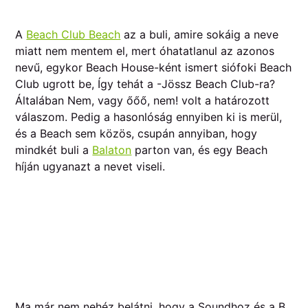
A
Beach Club Beach
az a buli, amire sokáig a neve
miatt nem mentem el, mert óhatatlanul az azonos
nevű, egykor Beach House-ként ismert siófoki Beach
Club ugrott be, Így tehát a -Jössz Beach Club-ra?
Általában Nem, vagy őőő, nem! volt a határozott
válaszom. Pedig a hasonlóság ennyiben ki is merül,
és a Beach sem közös, csupán annyiban, hogy
mindkét buli a
Balaton
parton van, és egy Beach
híján ugyanazt a nevet viseli.
Ma már nem nehéz belátni, hogy a Soundhoz és a B