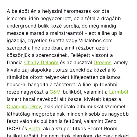
A belépőt én a helyszíni háromezres kör óta
ismerem, idén négyezer lett, ez a tétel a drágább
underground bulik közé sorolja, de még mindig
messze elmarad a mainstreamtől – ezt a line up is
igazolja, egyetlen Guetta vagy Villalobos sem
szerepel a line upokban, amit részben azért
köszönjük a szerencsének. Fellépett viszont a
francia
Charly Delhom
és az ausztrál
Dreems
, amely
kiváló zaj alapokkal, törzsi zenékhez közel álló
ritmikába oltott helyenként kifejezetten dallamos
house-al hangolta a táncteret. A line up további
része nagyrészt a
G&M
-bulikból, valamint a
Lärmból
ismert hazai nevekből állt össze, kivételt képez a
Changing Grey
, akik debütáló albumukkal szemmel
láthatólag megpróbálnak minden kisebb és nagyobb
fesztiválon és buliban is feltűnni, valamint Zeno
(BCB) és
Blatti
, aki a szuper titkos Secret Room
bulikat erősíti. Ha nem titok elárulom, de csak neked,