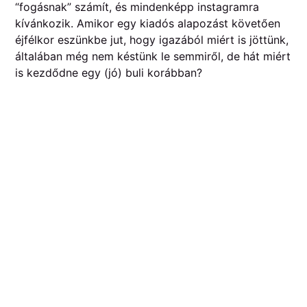
“fogásnak” számít, és mindenképp instagramra
kívánkozik. Amikor egy kiadós alapozást követően
éjfélkor eszünkbe jut, hogy igazából miért is jöttünk,
általában még nem késtünk le semmiről, de hát miért
is kezdődne egy (jó) buli korábban?
Vagy a kedvencem:
Érjünk oda a végére, hiszen “úgyis a hajnalok a
legjobbak” ez szerintem majdnem minden fesztiválra
igaz, ez alól nem lehet kivétel a Beach Club Beach
sem. Hajnali négy körül indul az őrület, ilyenkor
hozza azt a buli amire egész éjjel készült, ekkor