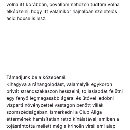
volna itt korábban, bevallom nehezen tudtam volna
elképzelni, hogy itt valamikor hajnalban szeletelős
acid house is lesz.
Támadjunk be a közepénél:
Kihagyva a ráhangolódást, valamelyik egykoron
privát strandszakaszon hesszelni, tollaslabdát felütni
egy fenyő legmagasabb ágára, és ütővel ledobni
vízparti növényzettel vastagon benőtt villák
szomszédságában. Ismerkedni a Club Aliga
éttermének hamisítatlan retró kínálatával, amiben a
tojásrántotta mellett még a krinolin virsli ami alap