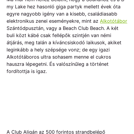
my Lake hez hasonló giga partyk mellett évek óta
egyre nagyobb igény van a kisebb, családiasabb
elektronikus zenei eseményekre, mint az
Alkotótábor
Szántódpusztán, vagy a Beach Club Beach. A két
buli közt kábé csak fellépők szintjén van némi
átjárás, meg talán a kíváncsiskodó laikusok, akiket
leginkább a hely szépsége vonz; de egy igazi
Alkotótáboros ultra sohasem menne el cukros
hauszra lépegetni. És valószínűleg a történet
fordítottja is igaz.
A Club Aligán az 500 forintos strandbelépő