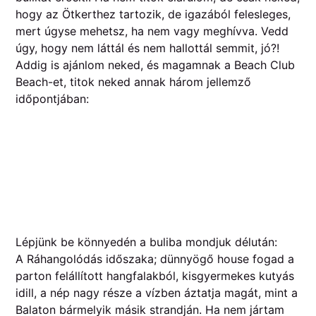
hogy az Ötkerthez tartozik, de igazából felesleges,
mert úgyse mehetsz, ha nem vagy meghívva. Vedd
úgy, hogy nem láttál és nem hallottál semmit, jó?!
Addig is ajánlom neked, és magamnak a Beach Club
Beach-et, titok neked annak három jellemző
időpontjában:
Lépjünk be könnyedén a buliba mondjuk délután:
A Ráhangolódás időszaka; dünnyögő house fogad a
parton felállított hangfalakból, kisgyermekes kutyás
idill, a nép nagy része a vízben áztatja magát, mint a
Balaton bármelyik másik strandján. Ha nem jártam