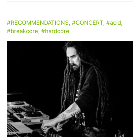
RECOMMENDATIONS
,
CONCERT
,
acid
,
breakcore
,
hardcore