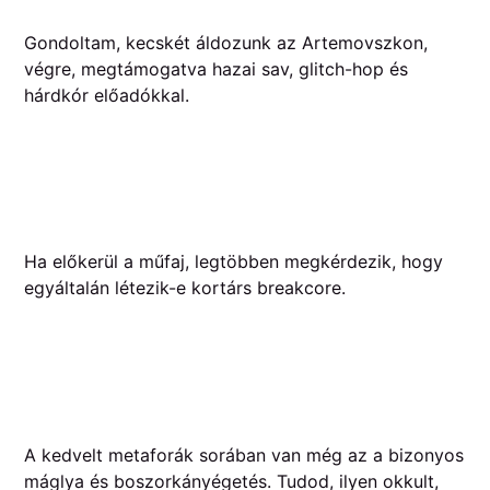
Gondoltam, kecskét áldozunk az Artemovszkon,
végre, megtámogatva hazai sav, glitch-hop és
hárdkór előadókkal.
Ha előkerül a műfaj, legtöbben megkérdezik, hogy
egyáltalán létezik-e kortárs breakcore.
A kedvelt metaforák sorában van még az a bizonyos
máglya és boszorkányégetés. Tudod, ilyen okkult,