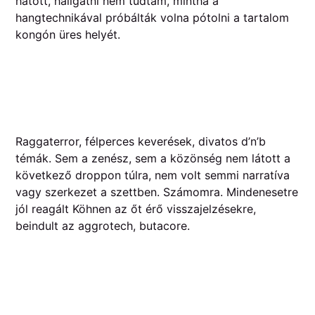
hatott, hallgatni nem tudtam, mintha a
hangtechnikával próbálták volna pótolni a tartalom
kongón üres helyét.
Raggaterror, félperces keverések, divatos d’n’b
témák. Sem a zenész, sem a közönség nem látott a
következő droppon túlra, nem volt semmi narratíva
vagy szerkezet a szettben. Számomra. Mindenesetre
jól reagált Köhnen az őt érő visszajelzésekre,
beindult az aggrotech, butacore.