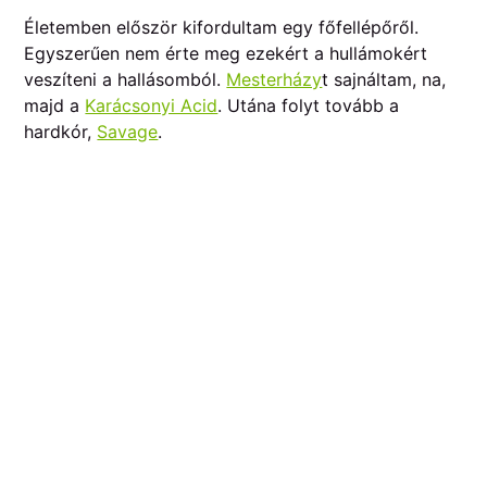
Életemben először kifordultam egy főfellépőről.
Egyszerűen nem érte meg ezekért a hullámokért
veszíteni a hallásomból.
Mesterházy
t sajnáltam, na,
majd a
Karácsonyi Acid
. Utána folyt tovább a
hardkór,
Savage
.
A szerdai
Jazzaj
-on még hallhatóak Bong-Ra
szerzőibb és remélhetőleg elmélyültebb hangjai
Pándival kiegészülve. Gondolom.