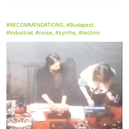
RECOMMENDATIONS
,
Budapest
,
industrial
,
noise
,
synths
,
techno