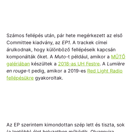
Számos fellépés után, pár hete megérkezett az első
Committee kiadvány, az
EP1
. A trackek címei
árulkodnak, hogy különböző fellépéseik kapcsán
komponálták őket. A
Muto
-t például, amikor a
MŰTŐ
galériában
készültek a
2018-as UH Festre
. A
Lumière
en rouge
-t pedig, amikor a 2019-es
Red Light Radio
fellépésükre
gyakoroltak.
Az EP szerintem kimondottan szép lett és tiszta, sok
(a legtöbb) élet helyzetben működik. Olyannyira