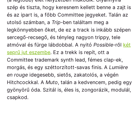
szép és tiszta, hogy keresnem kellett benne a zajt is
és az ipart is, a főbb Committee jegyeket. Talán az
utolsó számban, a
Trip
-ben találtam meg a
legkönnyebben őket, de ez a track is inkább szépen
sercegő-recsegő, és tényleg nagyon trippy, tele
atmóval és fürge lábdobbal. A nyitó
Possible
-ről
két
seprű jut eszembe
. Ez a trekk is repít, ott a
Committee trademark synth lead, fémes clap-ek,
morgás, és egy széttorzított-savas finis. A
Lumière
en rouge
idegesebb, sietős, zakatolós, a végén
Hitchcockkal. A
Muto
, talán a kedvencem, pedig egy
gyönyörű óda. Szitál is, éles is, zongorázik, modulál,
csapkod.