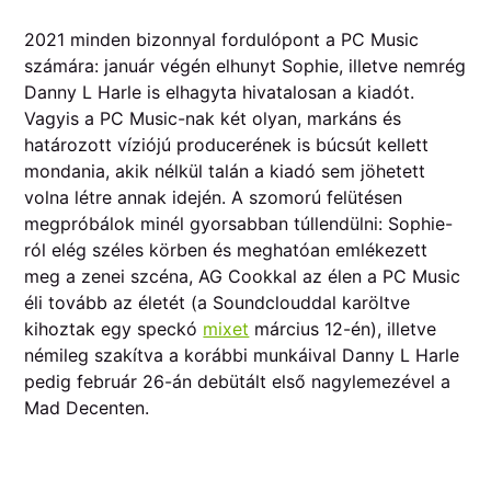
2021 minden bizonnyal fordulópont a PC Music
számára: január végén elhunyt Sophie, illetve nemrég
Danny L Harle is elhagyta hivatalosan a kiadót.
Vagyis a PC Music-nak két olyan, markáns és
határozott víziójú producerének is búcsút kellett
mondania, akik nélkül talán a kiadó sem jöhetett
volna létre annak idején. A szomorú felütésen
megpróbálok minél gyorsabban túllendülni: Sophie-
ról elég széles körben és meghatóan emlékezett
meg a zenei szcéna, AG Cookkal az élen a PC Music
éli tovább az életét (a Soundclouddal karöltve
kihoztak egy speckó
mixet
március 12-én), illetve
némileg szakítva a korábbi munkáival Danny L Harle
pedig február 26-án debütált első nagylemezével a
Mad Decenten.