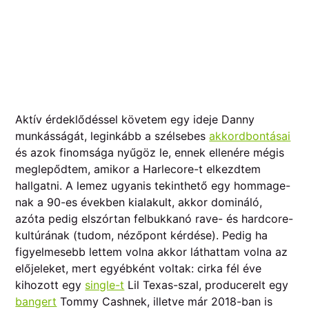
Aktív érdeklődéssel követem egy ideje Danny
munkásságát, leginkább a szélsebes
akkordbontásai
és azok finomsága nyűgöz le, ennek ellenére mégis
meglepődtem, amikor a Harlecore-t elkezdtem
hallgatni. A lemez ugyanis tekinthető egy hommage-
nak a 90-es években kialakult, akkor domináló,
azóta pedig elszórtan felbukkanó rave- és hardcore-
kultúrának (tudom, nézőpont kérdése). Pedig ha
figyelmesebb lettem volna akkor láthattam volna az
előjeleket, mert egyébként voltak: cirka fél éve
kihozott egy
single-t
Lil Texas-szal, producerelt egy
bangert
Tommy Cashnek, illetve már 2018-ban is