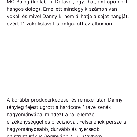
MC Boing (kollab Lil Datával, egy.. hát, antropomorf,
hangos dolog). Emellett mindegyik számon van
vokál, és mivel Danny ki nem állhatja a saját hangját,
ezért 11 vokalistával is dolgozott az albumon.
A korábbi producerkedései és remixei után Danny
tényleg fejest ugrott a hardcore / rave zenék
hagyományába, mindezt a rá jellemző
érzékenységgel és precízióval. Felsejlenek persze a
hagyományosabb, durvább és nyersebb
dalstruktúrák is (leginkább a DJ Mayhem