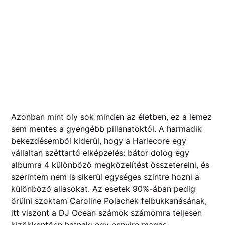
Azonban mint oly sok minden az életben, ez a lemez
sem mentes a gyengébb pillanatoktól. A harmadik
bekezdésemből kiderül, hogy a Harlecore egy
vállaltan széttartó elképzelés: bátor dolog egy
albumra 4 különböző megközelítést összeterelni, és
szerintem nem is sikerül egységes szintre hozni a
különböző aliasokat. Az esetek 90%-ában pedig
örülni szoktam Caroline Polachek felbukkanásának,
itt viszont a DJ Ocean számok számomra teljesen
kizökkentően hatnak: egy ennyire magas