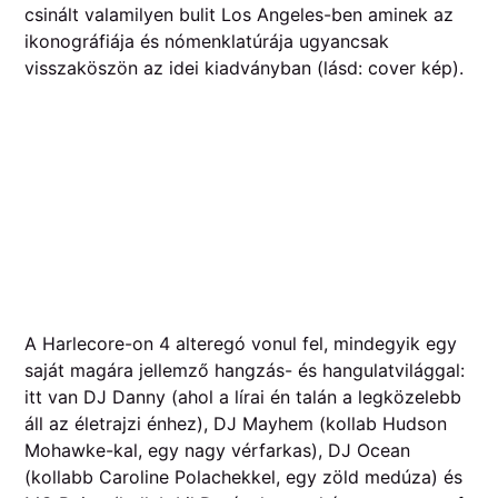
csinált valamilyen bulit Los Angeles-ben aminek az
ikonográfiája és nómenklatúrája ugyancsak
visszaköszön az idei kiadványban (lásd: cover kép).
A Harlecore-on 4 alteregó vonul fel, mindegyik egy
saját magára jellemző hangzás- és hangulatvilággal:
itt van DJ Danny (ahol a lírai én talán a legközelebb
áll az életrajzi énhez), DJ Mayhem (kollab Hudson
Mohawke-kal, egy nagy vérfarkas), DJ Ocean
(kollabb Caroline Polachekkel, egy zöld medúza) és