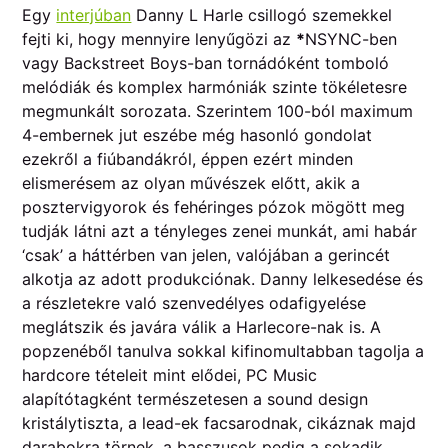
Egy
interjúban
Danny L Harle csillogó szemekkel
fejti ki, hogy mennyire lenyűgözi az
*
NSYNC-ben
vagy Backstreet Boys-ban tornádóként tomboló
melódiák és komplex harmóniák szinte tökéletesre
megmunkált sorozata. Szerintem 100-ból maximum
4-embernek jut eszébe még hasonló gondolat
ezekről a fiúbandákról, éppen ezért minden
elismerésem az olyan művészek előtt, akik a
posztervigyorok és fehéringes pózok mögött meg
tudják látni azt a tényleges zenei munkát, ami habár
‘csak’ a háttérben van jelen, valójában a gerincét
alkotja az adott produkciónak. Danny lelkesedése és
a részletekre való szenvedélyes odafigyelése
meglátszik és javára válik a Harlecore-nak is. A
popzenéből tanulva sokkal kifinomultabban tagolja a
hardcore tételeit mint elődei, PC Music
alapítótagként természetesen a sound design
kristálytiszta, a lead-ek facsarodnak, cikáznak majd
darabokra törnek, a basszusok pedig a sokadik