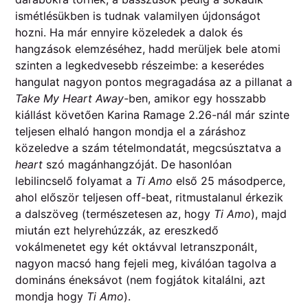
ismétlésükben is tudnak valamilyen újdonságot
hozni. Ha már ennyire közeledek a dalok és
hangzások elemzéséhez, hadd merüljek bele atomi
szinten a legkedvesebb részeimbe: a keserédes
hangulat nagyon pontos megragadása az a pillanat a
Take My Heart Away-
ben, amikor egy hosszabb
kiállást követően Karina Ramage 2.26-nál már szinte
teljesen elhaló hangon mondja el a záráshoz
közeledve a szám tételmondatát, megcsúsztatva a
heart
szó magánhangzóját. De hasonlóan
lebilincselő folyamat a
Ti Amo
első 25 másodperce,
ahol először teljesen off-beat, ritmustalanul érkezik
a dalszöveg (természetesen az, hogy
Ti Amo
), majd
miután ezt helyrehúzzák, az ereszkedő
vokálmenetet egy két oktávval letranszponált,
nagyon macsó hang fejeli meg, kiválóan tagolva a
domináns éneksávot (nem fogjátok kitalálni, azt
mondja hogy
Ti Amo
).