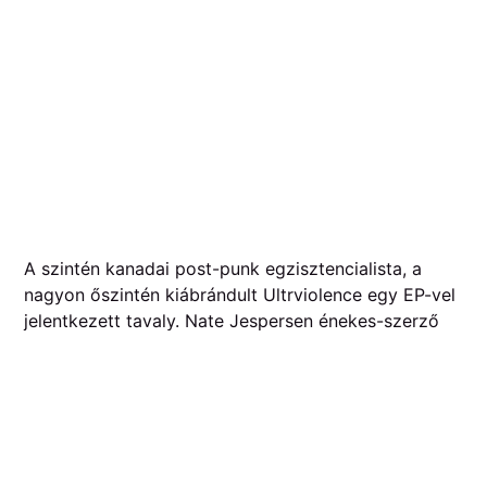
A szintén kanadai post-punk egzisztencialista, a
nagyon őszintén kiábrándult Ultrviolence egy EP-vel
jelentkezett tavaly. Nate Jespersen énekes-szerző
évtizedes projektje ezúttal az ACTORS darkwave
csapattal bútorozott össze és írt hat nagyon erős
dalt. Irdatlan dinamizmusuk a Bauhaus hipnotikus
erejét idézi, de az anyag végső soron inkább a The
Sound kibukottságával rokon. Szinte túlzásig tolt
szomorúsága mögül néha mintha lenne valami