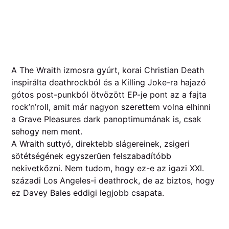
A The Wraith izmosra gyúrt, korai Christian Death
inspirálta deathrockból és a Killing Joke-ra hajazó
gótos post-punkból ötvözött EP-je pont az a fajta
rock’n’roll, amit már nagyon szerettem volna elhinni
a Grave Pleasures dark panoptimumának is, csak
sehogy nem ment.
A Wraith suttyó, direktebb slágereinek, zsigeri
sötétségének egyszerűen felszabadítóbb
nekivetkőzni. Nem tudom, hogy ez-e az igazi XXI.
századi Los Angeles-i deathrock, de az biztos, hogy
ez Davey Bales eddigi legjobb csapata.