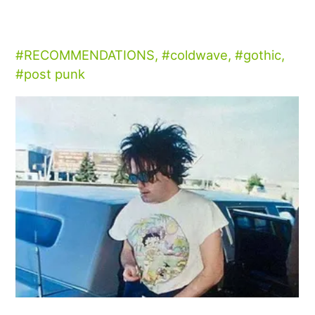
RECOMMENDATIONS
,
coldwave
,
gothic
,
post punk