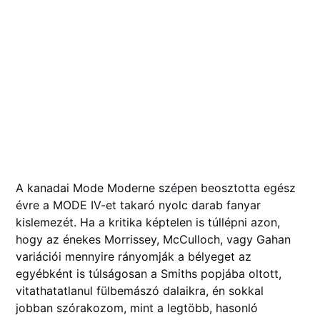
A kanadai Mode Moderne szépen beosztotta egész
évre a MODE IV-et takaró nyolc darab fanyar
kislemezét. Ha a kritika képtelen is túllépni azon,
hogy az énekes Morrissey, McCulloch, vagy Gahan
variációi mennyire rányomják a bélyeget az
egyébként is túlságosan a Smiths popjába oltott,
vitathatatlanul fülbemászó dalaikra, én sokkal
jobban szórakozom, mint a legtöbb, hasonló