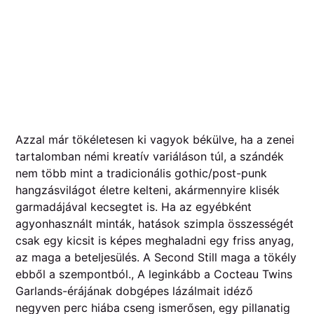
Azzal már tökéletesen ki vagyok békülve, ha a zenei
tartalomban némi kreatív variáláson túl, a szándék
nem több mint a tradicionális gothic/post-punk
hangzásvilágot életre kelteni, akármennyire klisék
garmadájával kecsegtet is. Ha az egyébként
agyonhasznált minták, hatások szimpla összességét
csak egy kicsit is képes meghaladni egy friss anyag,
az maga a beteljesülés. A Second Still maga a tökély
ebből a szempontból., A leginkább a Cocteau Twins
Garlands-érájának dobgépes lázálmait idéző
negyven perc hiába cseng ismerősen, egy pillanatig