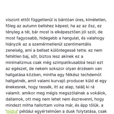
viszont ettől függetlenül is bántóan üres, kíméletlen,
főleg az autumn bellshez képest; ha az az ősz, ez
tényleg a tél, bár most is elképesztően jól szól, de
most fagyosabb, hidegebb a hangulat, és valahogy
hiányzik az a szemérmetlenül szentimentális
zeneiség, ami a bellset különlegessé tette. ez nem
feltétlen baj, sőt, biztos lesz akinek ez a
minimalizmus csak még szimpatikusabbá teszi ezt
az egészet, de nekem sokszor olyan érzésem van
hallgatása közben, mintha egy félkész techdemót
hallgatnék, amit valami kurvajó producer küld el egy
énekesnek, hogy tessék, itt az alap, találj ki rá
valamit. amikor meg mégis megszólalnak a vokálok,
dallamok, ott meg nem lehet nem észrevenni, hogy
mindezt mitha hallottam volna már, és épp tőlük. a
’
midra
’ például egyértelműen a dusk folytatása, csak