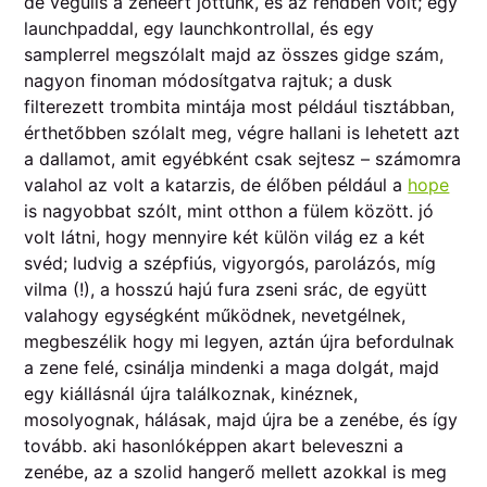
de végülis a zenéért jöttünk, és az rendben volt; egy
launchpaddal, egy launchkontrollal, és egy
samplerrel megszólalt majd az összes gidge szám,
nagyon finoman módosítgatva rajtuk; a dusk
filterezett trombita mintája most például tisztábban,
érthetőbben szólalt meg, végre hallani is lehetett azt
a dallamot, amit egyébként csak sejtesz – számomra
valahol az volt a katarzis, de élőben például a
hope
is nagyobbat szólt, mint otthon a fülem között. jó
volt látni, hogy mennyire két külön világ ez a két
svéd; ludvig a szépfiús, vigyorgós, parolázós, míg
vilma (!), a hosszú hajú fura zseni srác, de együtt
valahogy egységként működnek, nevetgélnek,
megbeszélik hogy mi legyen, aztán újra befordulnak
a zene felé, csinálja mindenki a maga dolgát, majd
egy kiállásnál újra találkoznak, kinéznek,
mosolyognak, hálásak, majd újra be a zenébe, és így
tovább. aki hasonlóképpen akart beleveszni a
zenébe, az a szolid hangerő mellett azokkal is meg