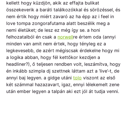
kellett hogy küzdjön, akik az effajta bulikat
összekeverik a baráti találkozókkal és sörözéssel, és
nem értik hogy miért zavaró az ha épp az i feel in
love tompa zongorafutama alatt beszélik meg a
nemi életüket; de lesz ez még így se. a honi
felhozatalból én csak a
norwell
re értem oda (annyi
minden van amit nem értek, hogy tényleg ez a
legkevesebb, de azért mégiscsak érdekelne hogy mi
a logika abban, hogy fél kettőkor kezdjen a
headliner?), ő teljesen rendben volt, leszámítva, hogy
én inkább szimpla dj szettnek láttam azt a ‘live’-t, de
annyi baj legyen. a gidge utáni
tolo
viszont az első
két számmal hazazavart, igaz, ennyi lélekemelt zene
után ember legyen a talpán aki ezt jól át tudja venni.