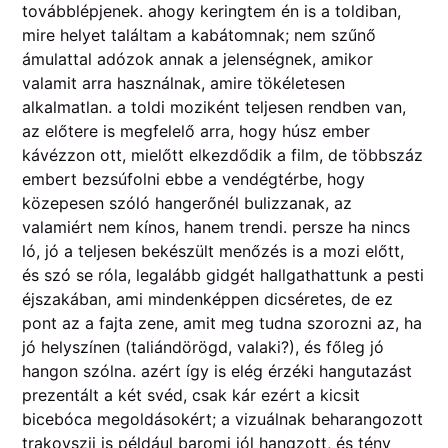
továbblépjenek. ahogy keringtem én is a toldiban,
mire helyet találtam a kabátomnak; nem szűnő
ámulattal adózok annak a jelenségnek, amikor
valamit arra használnak, amire tökéletesen
alkalmatlan. a toldi moziként teljesen rendben van,
az előtere is megfelelő arra, hogy húsz ember
kávézzon ott, mielőtt elkezdődik a film, de többszáz
embert bezsúfolni ebbe a vendégtérbe, hogy
közepesen szóló hangerőnél bulizzanak, az
valamiért nem kínos, hanem trendi. persze ha nincs
ló, jó a teljesen bekészült menőzés is a mozi előtt,
és szó se róla, legalább gidgét hallgathattunk a pesti
éjszakában, ami mindenképpen dicséretes, de ez
pont az a fajta zene, amit meg tudna szorozni az, ha
jó helyszínen (taliándörögd, valaki?), és főleg jó
hangon szólna. azért így is elég érzéki hangutazást
prezentált a két svéd, csak kár ezért a kicsit
bicebóca megoldásokért; a vizuálnak beharangozott
trakovszij is például baromi jól hangzott, és tény