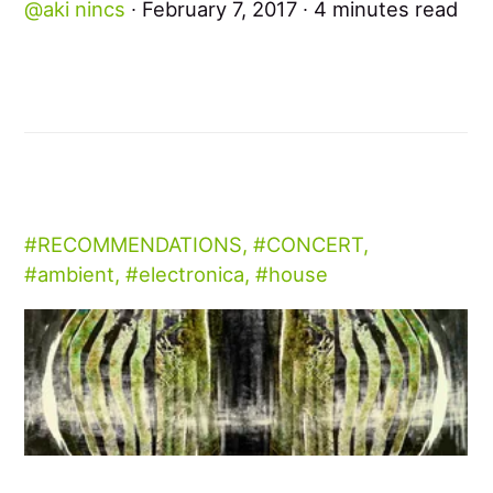
aki nincs
February 7, 2017
4 minutes read
RECOMMENDATIONS
,
CONCERT
,
ambient
,
electronica
,
house