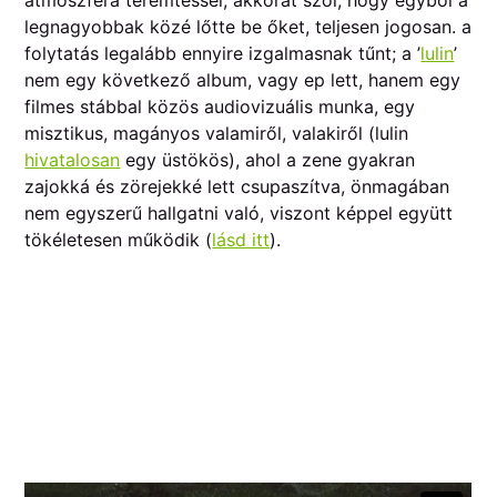
atmoszféra teremtéssel, akkorát szól, hogy egyből a
legnagyobbak közé lőtte be őket, teljesen jogosan. a
folytatás legalább ennyire izgalmasnak tűnt; a ’
lulin
’
nem egy következő album, vagy ep lett, hanem egy
filmes stábbal közös audiovizuális munka, egy
misztikus, magányos valamiről, valakiről (lulin
hivatalosan
egy üstökös), ahol a zene gyakran
zajokká és zörejekké lett csupaszítva, önmagában
nem egyszerű hallgatni való, viszont képpel együtt
tökéletesen működik (
lásd itt
).