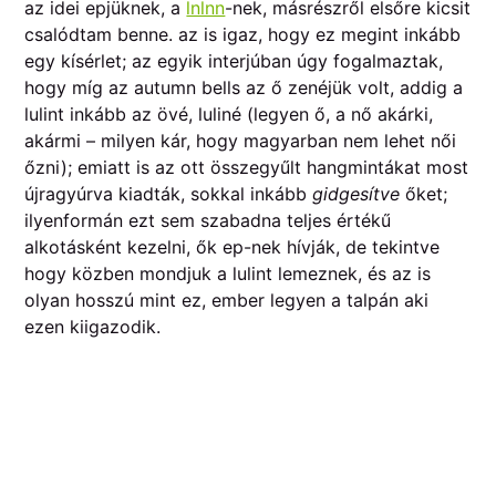
az idei epjüknek, a
lnlnn
-nek, másrészről elsőre kicsit
csalódtam benne. az is igaz, hogy ez megint inkább
egy kísérlet; az egyik interjúban úgy fogalmaztak,
hogy míg az autumn bells az ő zenéjük volt, addig a
lulint inkább az övé, luliné (legyen ő, a nő akárki,
akármi – milyen kár, hogy magyarban nem lehet női
őzni); emiatt is az ott összegyűlt hangmintákat most
újragyúrva kiadták, sokkal inkább
gidgesítve
őket;
ilyenformán ezt sem szabadna teljes értékű
alkotásként kezelni, ők ep-nek hívják, de tekintve
hogy közben mondjuk a lulint lemeznek, és az is
olyan hosszú mint ez, ember legyen a talpán aki
ezen kiigazodik.