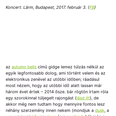
Koncert: Lärm, Budapest, 2017. február 3. (
FB
)
az
autumn bells
című gidge lemez túlzás nélkül az
egyik legfontosabb dolog, ami történt velem és az
elektronikus zenével az utóbbi időben; ráadásul
most nézem, hogy az utóbbi idő alatt lassan már
három évet értek – 2014 ősze. bár rögtön írtam róla
egy szorokinnal túljegelt rajongást (
lásd itt
), de
akkor még nem tudtam hogy mennyire fontos lesz
néhány szerzemény innen nekem (mondjuk a
dusk
, a