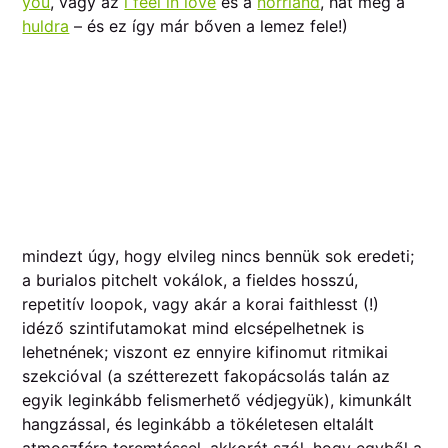
you
, vagy az
i feel in love
és a
norrland
, hát még a
huldra
– és ez így már bőven a lemez fele!)
mindezt úgy, hogy elvileg nincs bennük sok eredeti;
a burialos pitchelt vokálok, a fieldes hosszú,
repetitív loopok, vagy akár a korai faithlesst (!)
idéző szintifutamokat mind elcsépelhetnek is
lehetnének; viszont ez ennyire kifinomut ritmikai
szekcióval (a szétterezett fakopácsolás talán az
egyik leginkább felismerhető védjegyük), kimunkált
hangzással, és leginkább a tökéletesen eltalált