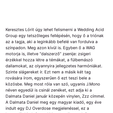
Keresztes Lórit úgy lehet felismerni a Wedding Acid
Group egy tetszőleges fellépésén, hogy ő a triónak
az a tagja, aki a leginkább befelé van fordulva a
színpadon. Meg azon kívül is. Egyben ő a WAG
motorja is, illetve “dalszerző” zsenije: zsigeri
érzékkel hozza létre a témákat, a fülbemászó
dallamokat, az olyannyira jellegzetes harmóniákat.
Szinte slágereket ír. Ezt nem a másik két tag
rovására írom, egyszerűen ő ezt teszi bele a
közösbe. Meg most róla van szó, ugyanis J.Mono
néven egyedül is csinál zenéket, ezt adja ki a
Dalmata Daniel január közepén vinylen, Zzz címmel.
A Dalmata Daniel meg egy magyar kiadó, egy éve
indult egy DJ Overdose megjelenéssel, ez a