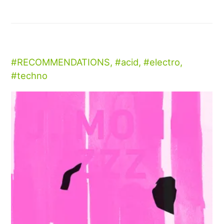
RECOMMENDATIONS
,
acid
,
electro
,
techno