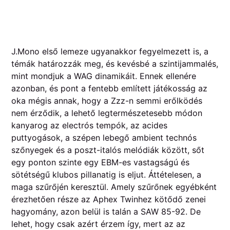
J.Mono első lemeze ugyanakkor fegyelmezett is, a
témák határozzák meg, és kevésbé a szintijammalés,
mint mondjuk a WAG dinamikáit. Ennek ellenére
azonban, és pont a fentebb említett játékosság az
oka mégis annak, hogy a Zzz-n semmi erőlködés
nem érződik, a lehető legtermészetesebb módon
kanyarog az electrós tempók, az acides
puttyogások, a szépen lebegő ambient technós
szőnyegek és a poszt-italós melódiák között, sőt
egy ponton szinte egy EBM-es vastagságú és
sötétségű klubos pillanatig is eljut. Áttételesen, a
maga szűrőjén keresztül. Amely szűrőnek egyébként
érezhetően része az Aphex Twinhez kötődő zenei
hagyomány, azon belül is talán a SAW 85-92. De
lehet, hogy csak azért érzem így, mert az az