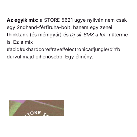
Az egyik mix:
a STORE 5621 ugye nyilván nem csak
egy 2ndhand-férfiruha-bolt, hanem egy zenei
thinktank (és mémgyár) és
Dj sír BMX a lot
műterme
is. Ez a mix
#acid#ukhardcore#rave#electronica#jungle/d’n’b
durvul majd pihenősebb. Egy élmény.