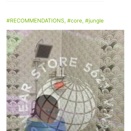
RECOMMENDATIONS
,
core
,
jungle