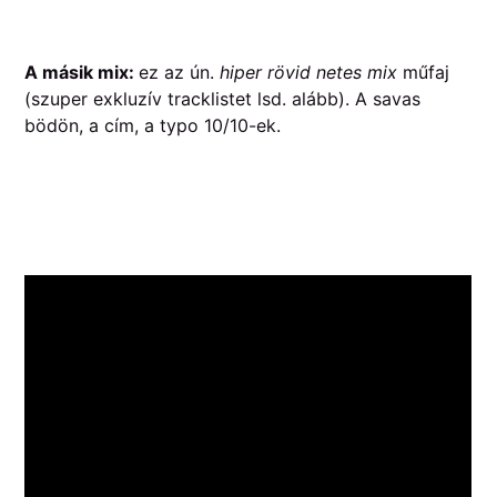
A másik mix:
ez az ún.
hiper rövid netes mix
műfaj
(szuper exkluzív tracklistet lsd. alább). A savas
bödön, a cím, a typo 10/10-ek.