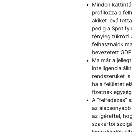
Minden kattintás
profilozza a fel
akiket leváltott
pedig a Spotify
tényleg tükrözi 
felhasználók mag
bevezetett GDPR
Ma már a jelle
intelligencia áll
rendszerüket is 
ha a felületet 
fizetnek egysége
A “felfedezés” 
az alacsonyabb 
az ígérettel, h
szakértői szolg
lemezkiadók ált