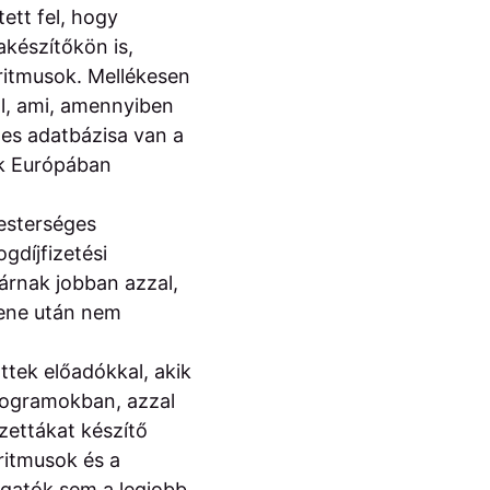
ett fel, hogy
akészítőkön is,
oritmusok. Mellékesen
ól, ami, amennyiben
etes adatbázisa van a
sak Európában
esterséges
ogdíjfizetési
járnak jobban azzal,
zene után nem
.
ttek előadókkal, akik
rogramokban, azzal
zettákat készítő
ritmusok és a
lgatók sem a legjobb