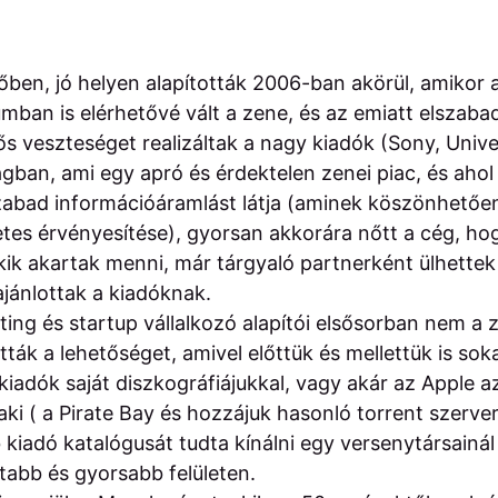
dőben, jó helyen alapították 2006-ban akörül, amikor a
tumban is elérhetővé vált a zene, és az emiatt elszab
ős veszteséget realizáltak a nagy kiadók (Sony, Unive
ágban, ami egy apró és érdektelen zenei piac, és ahol
zabad információáramlást látja (aminek köszönhetően
etes érvényesítése), gyorsan akkorára nőtt a cég, ho
ik akartak menni, már tárgyaló partnerként ülhettek 
ajánlottak a kiadóknak.
ting és startup vállalkozó alapítói elsősorban nem a
ták a lehetőséget, amivel előttük és mellettük is so
iadók saját diszkográfiájukkal, vagy akár az Apple az
 aki ( a Pirate Bay és hozzájuk hasonló torrent szerve
 kiadó katalógusát tudta kínálni egy versenytársainá
tabb és gyorsabb felületen.