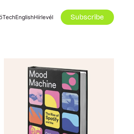
Subscribe
ó
Tech
English
Hírlevél