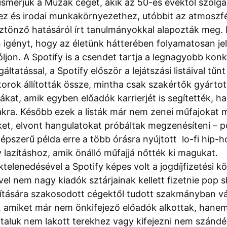
smerjük a Muzak céget, akik az 50-es évektől szolgá
hez és irodai munkakörnyezethez, utóbbit az atmoszf
sztönző hatásáról írt tanulmányokkal alapozták meg. 
igényt, hogy az életünk hátterében folyamatosan je
ljon. A Spotify is a csendet tartja a legnagyobb kon
áltatással, a Spotify először a lejátszási listáival tűnt
orok állították össze, mintha csak szakértők gyártot
kat, amik egyben előadók karrierjét is segítették, ha 
ákra. Később ezek a listák már nem zenei műfajokat
et, elvont hangulatokat próbáltak megzenésíteni – 
Népszerű példa erre a több órásra nyújtott lo-fi hip-
 lazításhoz, amik önálló műfajjá nőtték ki magukat.
ktelenedésével a Spotify képes volt a jogdíjfizetési k
vel nem nagy kiadók sztárjainak kellett fizetnie pop 
lítására szakosodott cégektől tudott szakmányban vá
amiket már nem önkifejező előadók alkottak, hanem
általuk nem lakott terekhez vagy kifejezni nem szánd