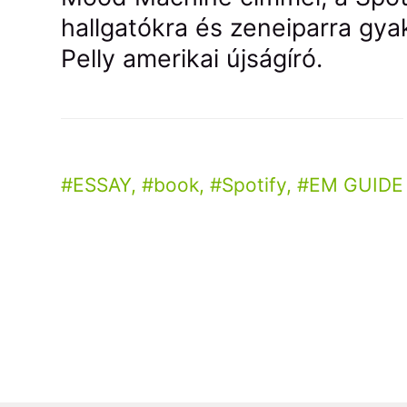
hallgatókra és zeneiparra gyak
Pelly amerikai újságíró.
ESSAY
,
book
,
Spotify
,
EM GUIDE