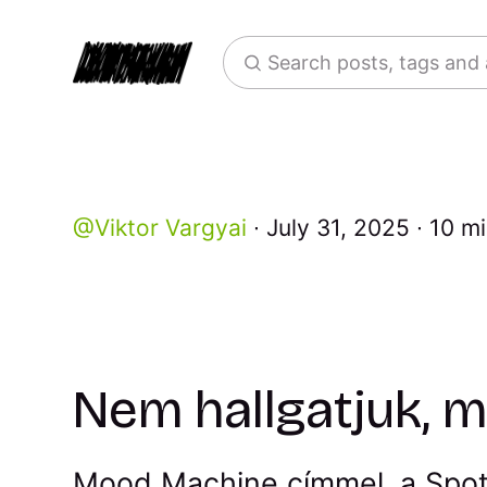
Search posts, tags and
Viktor Vargyai
July 31, 2025
10 mi
Nem hallgatjuk, m
Mood Machine címmel, a Spoti