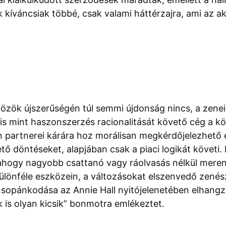
 kíváncsiak többé, csak valami háttérzajra, ami az a
özök újszerűségén túl semmi újdonság nincs, a zeneip
 is mint haszonszerzés racionalitását követő cég a 
 partnerei kárára hoz morálisan megkérdőjelezhető és
ő döntéseket, alapjában csak a piaci logikát követi. E
 ahogy nagyobb csattanó vagy ráolvasás nélkül mere
ülönféle eszközein, a változásokat elszenvedő zenés
 sopánkodása az Annie Hall nyitójelenetében elhangz
 is olyan kicsik” bonmotra emlékeztet.