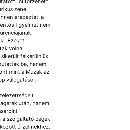
ltatott “bútorzenét”
érikus zene
Innen eredezteti a
lentős figyelmet nem
kurenciájának.
 ki. Ezeket
tak volna
sikerült felkerülniük
 mutattak be, hanem
pont mint a Muzak az
hop válogatások
ötelezettségeit
slágerek után, hanem
sárolni
 a szolgáltató cégek
ékozott érzelmekhez.