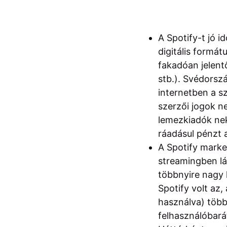
A Spotify-t jó i
digitális formá
fakadóan jelent
stb.). Svédorsz
internetben a s
szerzői jogok n
lemezkiadók nek
ráadásul pénzt 
A Spotify marke
streamingben lát
többnyire nagy k
Spotify volt az,
használva) több
felhasználóbará