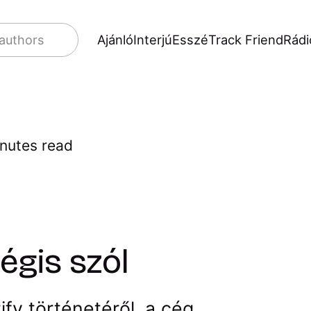
Ajánló
Interjú
Esszé
Track Friend
Rádi
 authors
nutes read
égis szól
fy történetéről, a cég