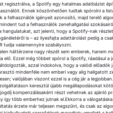
t regisztrálva, a Spotify egy hatalmas adatbázist épít
használóit. Ennek köszönhetően tudtak spórolni a list
ak a felhasználók igényeit azonosító, majd terelő alg
 mindent tud a felhasználók zenehallgatási szokásair
a hangulatukat, azt jelenti, hogy a Spotify-nak részl
ánéletéről is – az ilyesfajta adattárolást pedig a c
 tudja valamennyire szabályozni.
gtelen háttérzene nagy részét sem emberek, hanem m
ítja elő. Ezzel még többet spórol a Spotify, ráadásul a j
átdolgozták, azzal indokolva, hogy a valódi előadók 
elárasztó mindenféle nem emberi vagy alig hallgatott 
sen; valójában viszont ezzel is a cég jár a legjobban
szolgáltatáson keresztül újabb megállapodásokat kötö
jogdíj kompenzálásaként részt vehetnek az ajánló p
ogy így több emberhez jutnak el.Ekkorra a válogatáska
áltatás érzete már teljesen megszűnt, és csak az algo
al kialkulkudott szerződések maradtak; emellett a hal