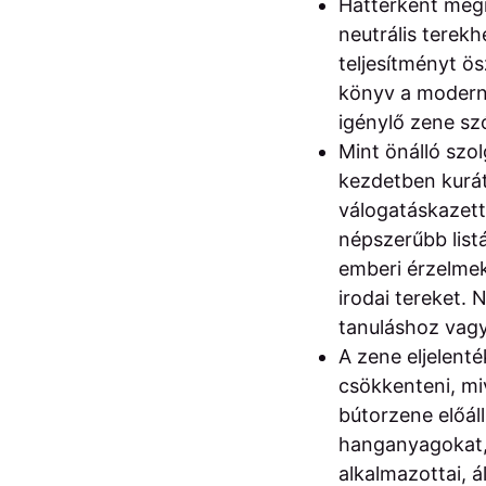
Háttérként megi
neutrális terek
teljesítményt ö
könyv a modern 
igénylő zene szó
Mint önálló szolg
kezdetben kurát
válogatáskazettá
népszerűbb list
emberi érzelmek
irodai tereket. 
tanuláshoz vagy
A zene eljelenté
csökkenteni, mi
bútorzene előál
hanganyagokat, 
alkalmazottai, 