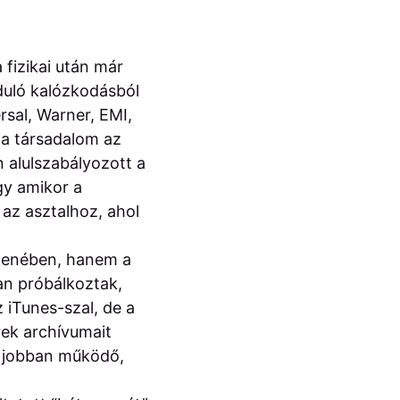
 fizikai után már
aduló kalózkodásból
rsal, Warner, EMI,
 a társadalom az
 alulszabályozott a
gy amikor a
az asztalhoz, ahol
 zenében, hanem a
kan próbálkoztak,
 iTunes-szal, de a
rek archívumait
l jobban működő,