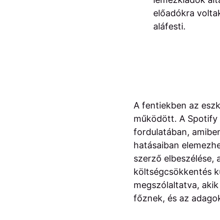
előadókra voltak
aláfesti.
A fentiekben az eszk
működött. A Spotify
fordulatában, amiben
hatásaiban elemezhet
szerző elbeszélése,
költségcsökkentés k
megszólaltatva, akik
főznek, és az adagok