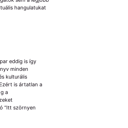
ktuális hangulatukat
ar eddig is így
könyv minden
 kulturális
zért is ártatlan a
ng a
zeket
ó “Itt szörnyen