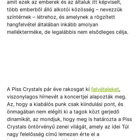
amit ezek az emberek és az általuk itt képviselt,
több emberből álló alkotói közösség – nevezzük
színtérnek – létrehoz, és amelynek a rögzített
hangfelvétel általában inkább amolyan
mellékterméke, de legalábbis nem elsődleges célja.
A Piss Crystals pár éve rakosgat ki
felvételeket
,
viszonylagos hírnevét a koncertjei alapozták meg.
Az, hogy a kiabálós punk csak kiindulási pont, és
önmagában nem elégíti ki a tagok közt gerjedő
dinamikát, az mondjuk, hogy meg is határozta a Piss
Crystals öntörvényű zenei világát, amely az idei Túl
nagy felelősség című lemezen érte el a