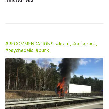
minutes read
RECOMMENDATIONS
,
kraut
,
noiserock
,
psychedelic
,
punk