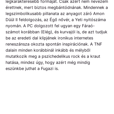
legkarakteresebb formáját. Csak azért nem nevezem
érettnek, mert biztos megbántódnának. Mindennek a
legszimbolikusabb pillanata az anyagot záró Amon
Düül II feldolgozás, az Égő nővér, a Yeti nyitószáma
nyomán. A PC dolgozott fel ugyan egy Fáraó-
számot korábban (Elég), és kurvajól is, de azt tudjuk
be az eredeti dal klipjének ironikus internetes
reneszánsza okozta spontán inspirációnak. A TNF
dalain minden korábbinál inkább és mélyből
mutatkozik meg a pszichedelikus rock és a kraut
hatása, mindez úgy, hogy azért még mindig
eszünkbe juthat a Fugazi is.