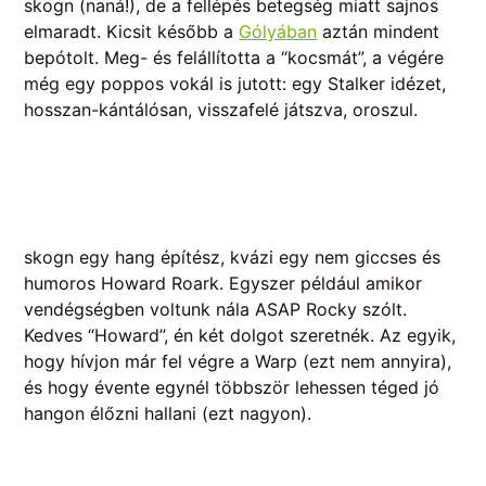
skogn (naná!), de a fellépés betegség miatt sajnos
elmaradt. Kicsit később a
Gólyában
aztán mindent
bepótolt. Meg- és felállította a “kocsmát”, a végére
még egy poppos vokál is jutott: egy Stalker idézet,
hosszan-kántálósan, visszafelé játszva, oroszul.
skogn egy hang építész, kvázi egy nem giccses és
humoros Howard Roark. Egyszer például amikor
vendégségben voltunk nála ASAP Rocky szólt.
Kedves “Howard”, én két dolgot szeretnék. Az egyik,
hogy hívjon már fel végre a Warp (ezt nem annyira),
és hogy évente egynél többször lehessen téged jó
hangon élőzni hallani (ezt nagyon).