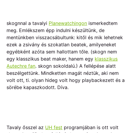
skognnal a tavalyi
Planewatchingon
ismerkedtem
meg. Emlékszem épp indulni készültünk, de
mentünkben visszacsábultunk: kitől és mik lehetnek
ezek a zsivány és szokatlan beatek, amilyeneket
egyébként azóta sem hallottam tőle. (skogn nem
egy klasszikus beat maker, hanem egy
klasszikus
Autechre fan
. skogn sokoldalú.) A fellépése alatt
beszélgettünk. Mindketten magát néztük, aki nem
volt ott, ti. olyan hideg volt hogy playbackezett és a
sörébe kapaszkodott. Díva.
Tavaly ősszel az
UH fest
programjában is ott volt