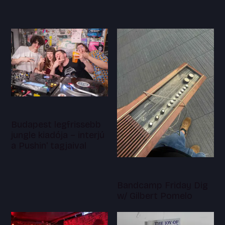
Budapest legfrissebb
jungle kiadója – interjú
a Pushin' tagjaival
Bandcamp Friday Dig
w/ Gilbert Pomelo