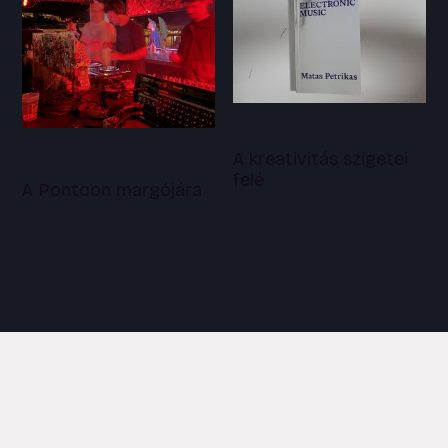
A kreativitás szigetei
felé
A Pontoon margójára