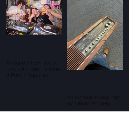
Budapest legfrissebb
jungle kiadója – interjú
a Pushin' tagjaival
Bandcamp Friday Dig
w/ Gilbert Pomelo