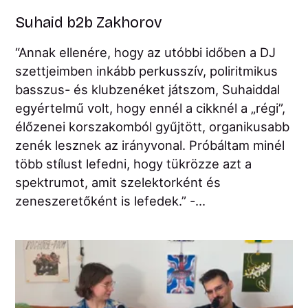
Suhaid b2b Zakhorov
“Annak ellenére, hogy az utóbbi időben a DJ
szettjeimben inkább perkusszív, poliritmikus
basszus- és klubzenéket játszom, Suhaiddal
egyértelmű volt, hogy ennél a cikknél a „régi”,
élőzenei korszakomból gyűjtött, organikusabb
zenék lesznek az irányvonal. Próbáltam minél
több stílust lefedni, hogy tükrözze azt a
spektrumot, amit szelektorként és
zeneszeretőként is lefedek.” -...