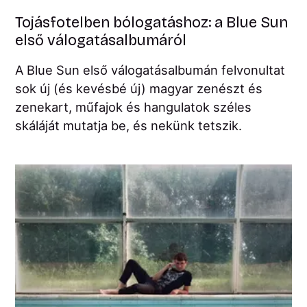
Tojásfotelben bólogatáshoz: a Blue Sun
első válogatásalbumáról
A Blue Sun első válogatásalbumán felvonultat
sok új (és kevésbé új) magyar zenészt és
zenekart, műfajok és hangulatok széles
skáláját mutatja be, és nekünk tetszik.