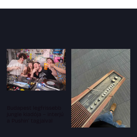
Budapest legfrissebb
jungle kiadója – interjú
a Pushin' tagjaival