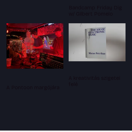
Bandcamp Friday Dig
w/ Gilbert Pomelo
A kreativitás szigetei
felé
A Pontoon margójára