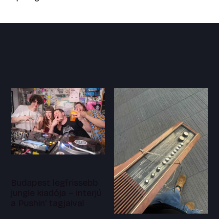
Budapest legfrissebb
jungle kiadója – interjú
a Pushin' tagjaival