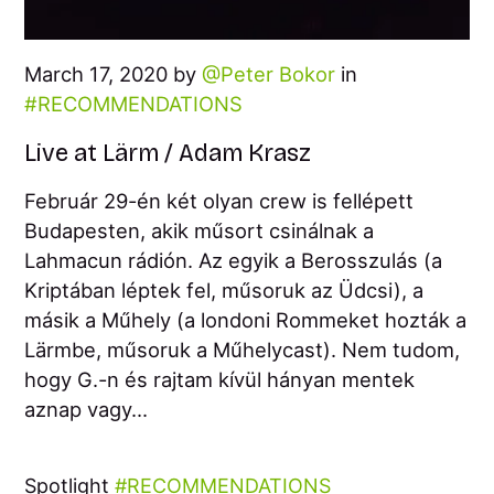
March 17, 2020 by
Peter Bokor
in
RECOMMENDATIONS
Live at Lärm / Adam Krasz
Február 29-én két olyan crew is fellépett
Budapesten, akik műsort csinálnak a
Lahmacun rádión. Az egyik a Berosszulás (a
Kriptában léptek fel, műsoruk az Üdcsi), a
másik a Műhely (a londoni Rommeket hozták a
Lärmbe, műsoruk a Műhelycast). Nem tudom,
hogy G.-n és rajtam kívül hányan mentek
aznap vagy...
Spotlight
RECOMMENDATIONS