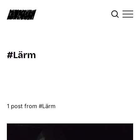
Lärm
1 post from
Lärm