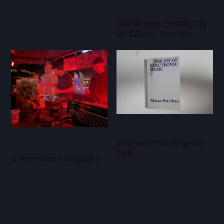
Bandcamp Friday Dig
w/ Gilbert Pomelo
A kreativitás szigetei
felé
A Pontoon margójára