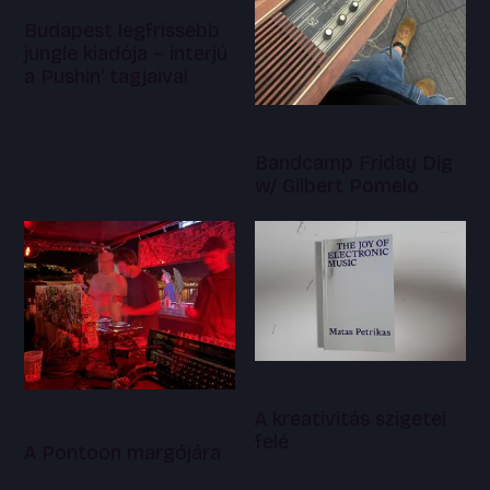
Budapest legfrissebb
jungle kiadója – interjú
a Pushin' tagjaival
Bandcamp Friday Dig
w/ Gilbert Pomelo
A kreativitás szigetei
felé
A Pontoon margójára