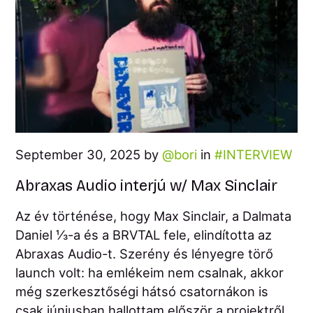
September 30, 2025 by
bori
in
INTERVIEW
Abraxas Audio interjú w/ Max Sinclair
Az év történése, hogy Max Sinclair, a Dalmata
Daniel ⅓-a és a BRVTAL fele, elindította az
Abraxas Audio-t. Szerény és lényegre törő
launch volt: ha emlékeim nem csalnak, akkor
még szerkesztőségi hátsó csatornákon is
csak júniusban hallottam először a projektről,