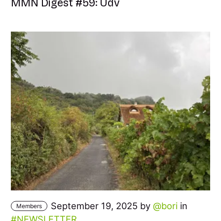
MMN Digest #59: Üdv
September 19, 2025 by
bori
in
Members
NEWSLETTER