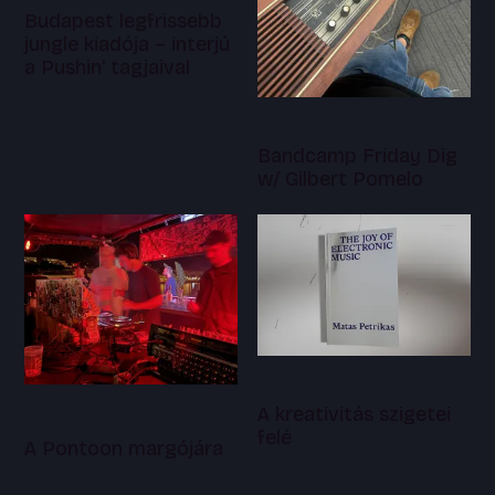
Budapest legfrissebb
jungle kiadója – interjú
a Pushin' tagjaival
Bandcamp Friday Dig
w/ Gilbert Pomelo
A kreativitás szigetei
felé
A Pontoon margójára