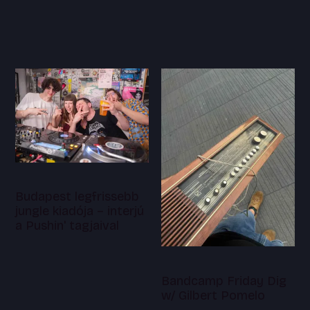
Budapest legfrissebb
jungle kiadója – interjú
a Pushin' tagjaival
Bandcamp Friday Dig
w/ Gilbert Pomelo