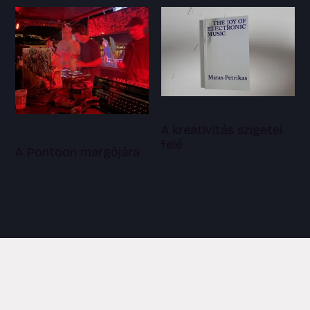
A kreativitás szigetei
felé
A Pontoon margójára