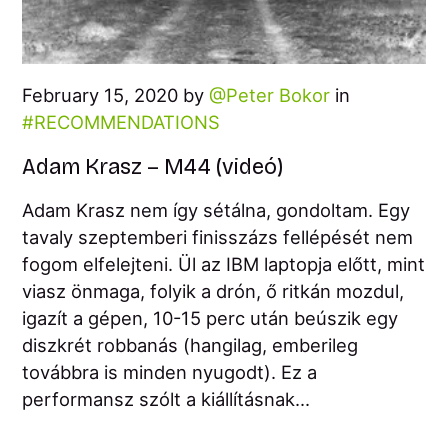
February 15, 2020 by
Peter Bokor
in
RECOMMENDATIONS
Adam Krasz – M44 (videó)
Adam Krasz nem így sétálna, gondoltam. Egy
tavaly szeptemberi finisszázs fellépését nem
fogom elfelejteni. Ül az IBM laptopja előtt, mint
viasz önmaga, folyik a drón, ő ritkán mozdul,
igazít a gépen, 10-15 perc után beúszik egy
diszkrét robbanás (hangilag, emberileg
továbbra is minden nyugodt). Ez a
performansz szólt a kiállításnak...