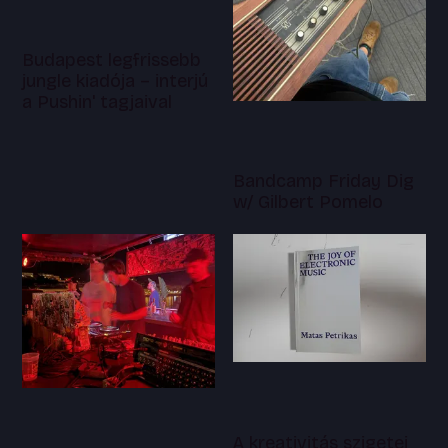
Budapest legfrissebb
jungle kiadója – interjú
a Pushin' tagjaival
Bandcamp Friday Dig
w/ Gilbert Pomelo
A kreativitás szigetei