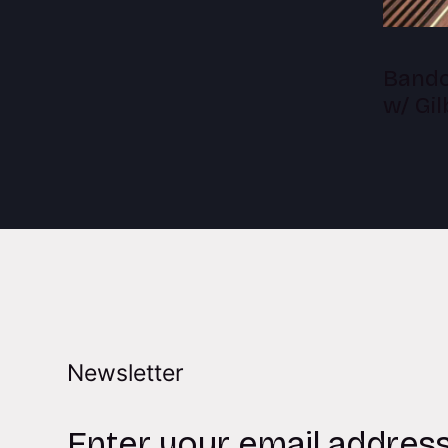
Bandc
w/ Gi
Newsletter