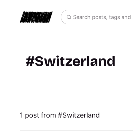
Search posts, tags and
Switzerland
1 post from
Switzerland