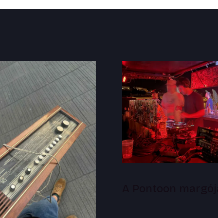
A Pontoon margój