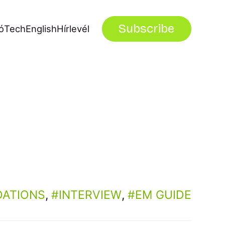
Subscribe
ó
Tech
English
Hírlevél
ATIONS
,
INTERVIEW
,
EM GUIDE