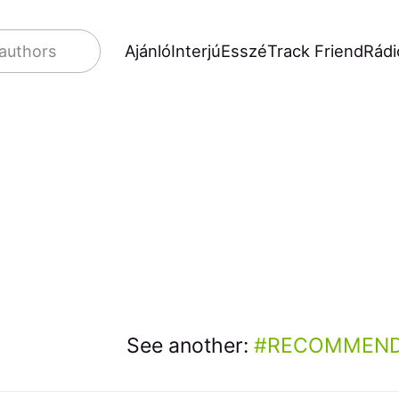
Ajánló
Interjú
Esszé
Track Friend
Rádi
 authors
See another:
RECOMMEND