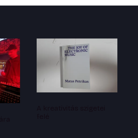
A kreativitás szigetei
felé
ára