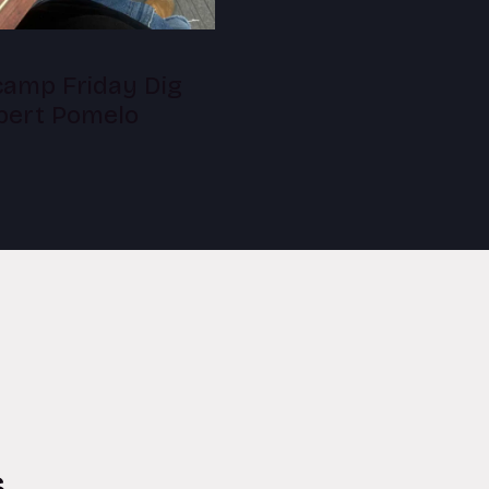
amp Friday Dig
lbert Pomelo