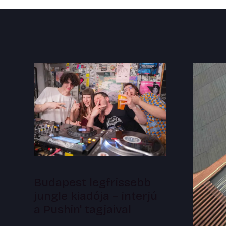
Budapest legfrissebb
jungle kiadója – interjú
a Pushin' tagjaival