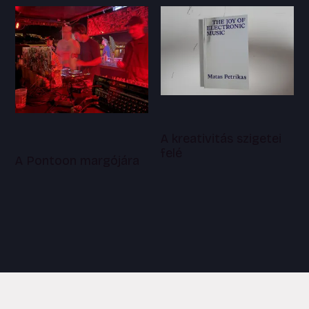
A kreativitás szigetei
felé
A Pontoon margójára