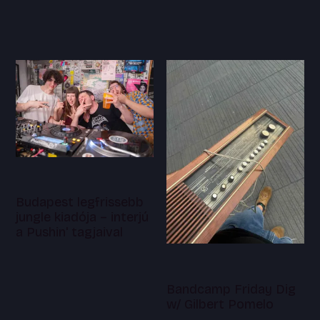
Budapest legfrissebb
jungle kiadója – interjú
a Pushin' tagjaival
Bandcamp Friday Dig
w/ Gilbert Pomelo