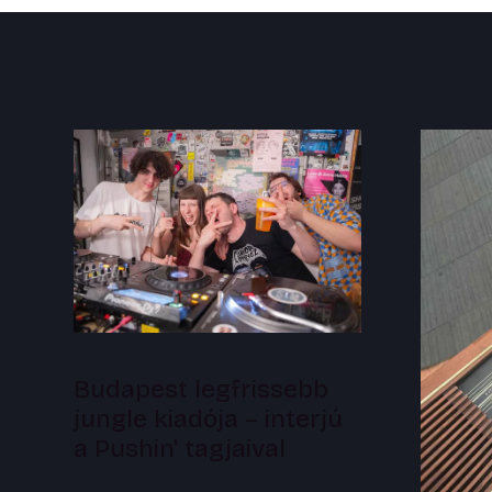
Budapest legfrissebb
jungle kiadója – interjú
a Pushin' tagjaival