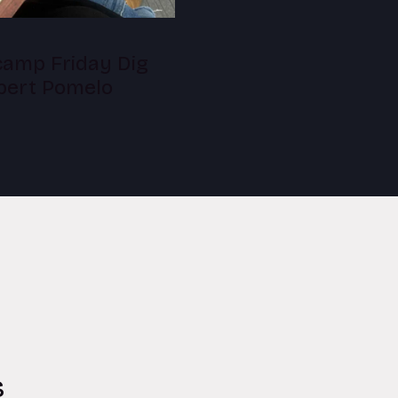
amp Friday Dig
lbert Pomelo