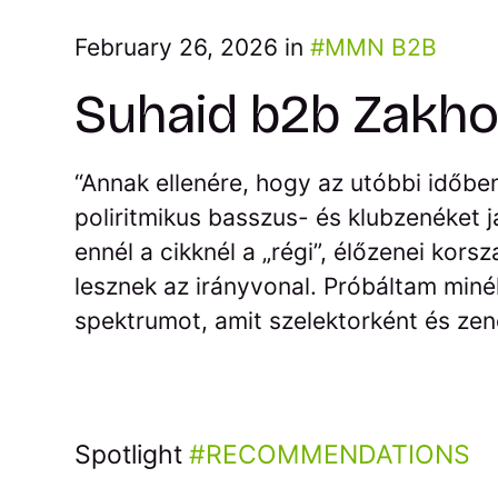
February 26, 2026 in
MMN B2B
Suhaid b2b Zakho
“Annak ellenére, hogy az utóbbi időbe
poliritmikus basszus- és klubzenéket 
ennél a cikknél a „régi”, élőzenei kor
lesznek az irányvonal. Próbáltam minél
spektrumot, amit szelektorként és zene
Spotlight
RECOMMENDATIONS