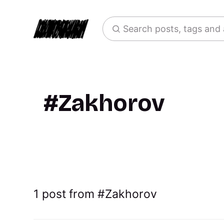
Search posts, tags and
Zakhorov
1 post from
Zakhorov