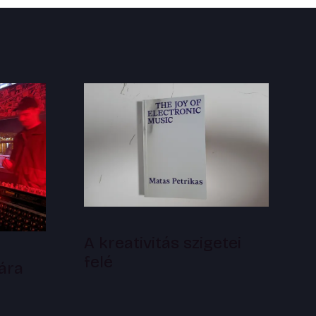
A kreativitás szigetei
felé
ára