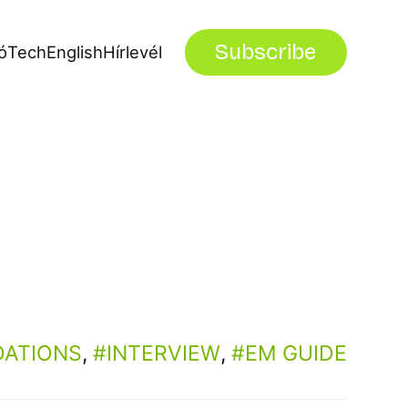
Subscribe
ó
Tech
English
Hírlevél
ATIONS
,
INTERVIEW
,
EM GUIDE