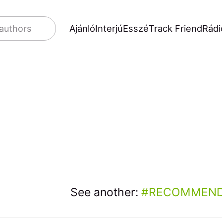
Ajánló
Interjú
Esszé
Track Friend
Rádi
 authors
See another:
RECOMMEND