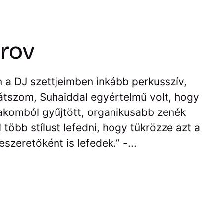
rov
n a DJ szettjeimben inkább perkusszív,
játszom, Suhaiddal egyértelmű volt, hogy
szakomból gyűjtött, organikusabb zenék
 több stílust lefedni, hogy tükrözze azt a
szeretőként is lefedek.” -...