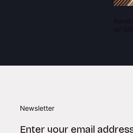
Bandc
w/ Gi
Newsletter