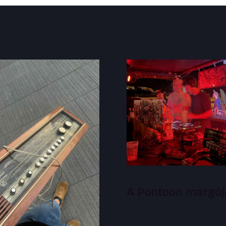
A Pontoon margój