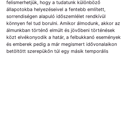
felismerhetjük, hogy a tudatunk különböző
állapotokba helyezéseivel a fentebb említett,
sorrendiségen alapuló időszemlélet rendkívül
könnyen fel tud borulni. Amikor álmodunk, akkor az
álmunkban történő elmúlt és jövőbeni történések
közt elvékonyodik a határ, a felbukkanó események
és emberek pedig a már megismert idővonalaikon
betöltött szerepükőn túl egy másik temporális
valóságban öltenek testet, ahol egy jelenetben
találkozhatunk már nem élő ismerőseinkkel, vagy
meg nem született családtagjainkkal. Pontról pontra
haladás helyett tehát a ciklikusság, a mintázatok
megélése kerül a középpontba, és egy közös
időbeni tér, ahol a “múlt” és “jövő” fogalmai
értelmüket vesztik.