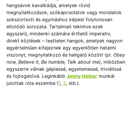
hangsávok kavalkádja, amelyek rövid
megnyilatkozások, szókapcsolatok vagy mondatok
sokszorísott és egymáshoz képest folytonosan
eltolódó sorozata. Tartalmait tekintve ezek
egyszerű, mindenki számára érthető imperatív,
direkt közlések – testtelen hangok, amelyek nagyon
egyértelműen kifejeznek egy egyenlőtlen hatalmi
viszonyt, megnyilatkozó és hallgató között (pl.
Obey
now, Believe it, Be humble, Talk about me
), miközben
egyszerre válnak gépiessé, egyetemessé, triviálissá
és fojtogatóvá. Leginkább
Jenny Holzer
munkái
jutottak róla eszembe (
1
,
2
, stb.).