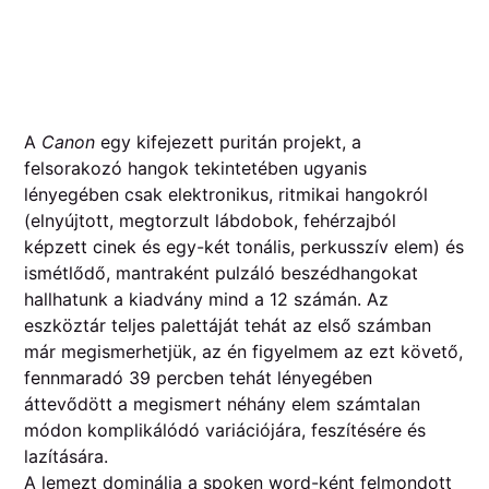
A
Canon
egy kifejezett puritán projekt, a
felsorakozó hangok tekintetében ugyanis
lényegében csak elektronikus, ritmikai hangokról
(elnyújtott, megtorzult lábdobok, fehérzajból
képzett cinek és egy-két tonális, perkusszív elem) és
ismétlődő, mantraként pulzáló beszédhangokat
hallhatunk a kiadvány mind a 12 számán. Az
eszköztár teljes palettáját tehát az első számban
már megismerhetjük, az én figyelmem az ezt követő,
fennmaradó 39 percben tehát lényegében
áttevődött a megismert néhány elem számtalan
módon komplikálódó variációjára, feszítésére és
lazítására.
A lemezt dominálja a spoken word-ként felmondott