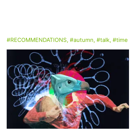
RECOMMENDATIONS
,
autumn
,
talk
,
time