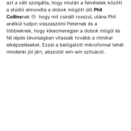
azt a célt szolgálta, hogy miután a felvételek között
a stúdió elmondta a dobok mögött ülő
Phil
Collins
nak (!) hogy mit csinált rosszul, utána Phil
anélkül tudjon visszaszólni Peternek és a
többieknek, hogy kikecmeregjen a dobok mögül és
fél lépés távolságban vitassák tovább a ritmikai
elképzeléseket. Ezzel a belógatott mikrofonnal tehát
mindenki jól járt, abszolút win-win szituáció.