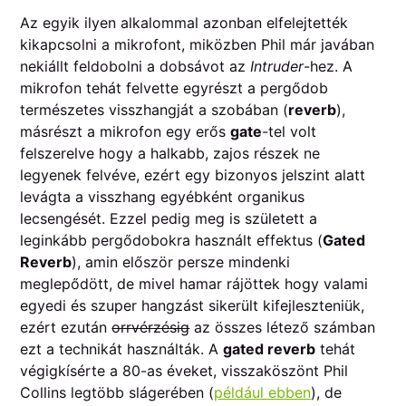
Az egyik ilyen alkalommal azonban elfelejtették
kikapcsolni a mikrofont, miközben Phil már javában
nekiállt feldobolni a dobsávot az
Intruder
-hez. A
mikrofon tehát felvette egyrészt a pergődob
természetes visszhangját a szobában (
reverb
),
másrészt a mikrofon egy erős
gate
-tel volt
felszerelve hogy a halkabb, zajos részek ne
legyenek felvéve, ezért egy bizonyos jelszint alatt
levágta a visszhang egyébként organikus
lecsengését. Ezzel pedig meg is született a
leginkább pergődobokra használt effektus (
Gated
Reverb
), amin először persze mindenki
meglepődött, de mivel hamar rájöttek hogy valami
egyedi és szuper hangzást sikerült kifejleszteniük,
ezért ezután
orrvérzésig
az összes létező számban
ezt a technikát használták. A
gated reverb
tehát
végigkísérte a 80-as éveket, visszaköszönt Phil
Collins legtöbb slágerében (
például ebben
), de