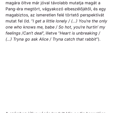
magára öltve már jóval távolabb mutatja magát a
Pang-éra megtört, vágyakozó elbeszélőjétől, és egy
magabiztos, az ismeretlen felé törtető perspektívát
mutat fel (ld. “
I get a little lonely / (…) You’re the only
one who knows me, babe / So hot, you’re hurtin’ my
feelings /Can’t deal
”, illetve “
Heart is unbreaking /
(…) Tryna go ask Alice / Tryna catch that rabbit
”).