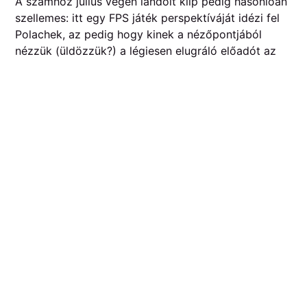
A számhoz július végén landolt klip pedig hasonlóan
szellemes: itt egy FPS játék perspektíváját idézi fel
Polachek, az pedig hogy kinek a nézőpontjából
nézzük (üldözzük?) a légiesen elugráló előadót az
csak a szám vége felé derül ki. Erre egyébként egy
elég direkt utalást kapunk végül (nekem ez a
Thee
Oh Sees
klip jutott róla eszembe), ami viszont sokkal
érdekesebb az a díszletként funkciónáló titokzatos
dobozok, és az azokon szereplő feliratok. Egyrészt
feltételezhető hogy egy megépülendő új környezet
alkotóelemei: erre utalnak az olyan dobozok feliratai
mint a
perfect weather, eggos, natural disaster, city
lights
. Másrészt viszont egészen absztrakt
koncepciók is felbukkannak, mint pl.
good times,
blush
vagy
uncanny valley
, így nem biztos hogy
helyes a tézisem. Mindenesetre egy nagyon szép
utalásnak érzem
SOPHIE
felé az egyik doboz
feliratát, amin az áll hogy
WHOLE NEW WORLD.