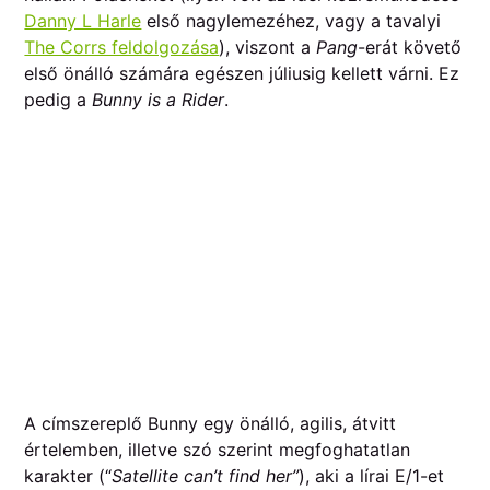
Danny L Harle
első nagylemezéhez, vagy a tavalyi
The Corrs feldolgozása
), viszont a
Pang
-erát követő
első önálló számára egészen júliusig kellett várni. Ez
pedig a
Bunny is a Rider
.
A címszereplő Bunny egy önálló, agilis, átvitt
értelemben, illetve szó szerint megfoghatatlan
karakter (“
Satellite can’t find her”
), aki a lírai E/1-et