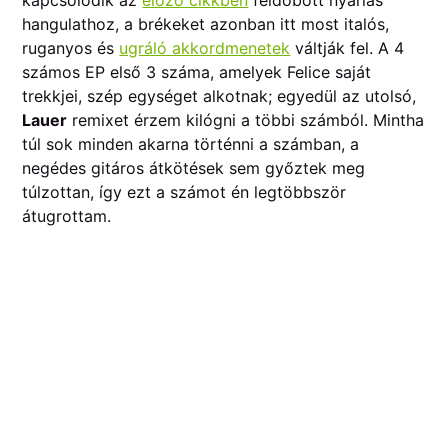
hangulathoz, a brékeket azonban itt most italós,
ruganyos és
ugráló akkordmenetek
váltják fel. A 4
számos EP első 3 száma, amelyek Felice saját
trekkjei, szép egységet alkotnak; egyedül az utolsó,
Lauer
remixet érzem kilógni a többi számból. Mintha
túl sok minden akarna történni a számban, a
negédes gitáros átkötések sem győztek meg
túlzottan, így ezt a számot én legtöbbször
átugrottam.