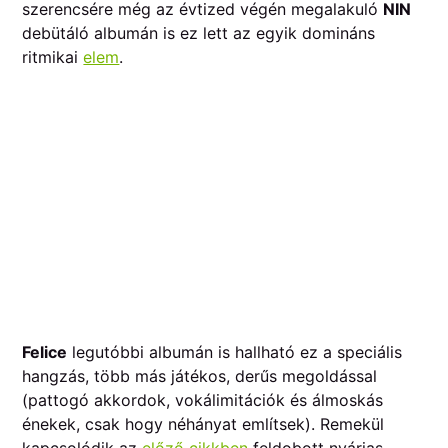
szerencsére még az évtized végén megalakuló
NIN
debütáló albumán is ez lett az egyik domináns
ritmikai
elem
.
Felice
legutóbbi albumán is hallható ez a speciális
hangzás, több más játékos, derűs megoldással
(pattogó akkordok, vokálimitációk és álmoskás
énekek, csak hogy néhányat említsek). Remekül
kapcsolódik az
előző cikkben
feldobott nyárias