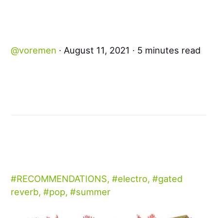
voremen
August 11, 2021
5 minutes read
RECOMMENDATIONS
,
electro
,
gated
reverb
,
pop
,
summer