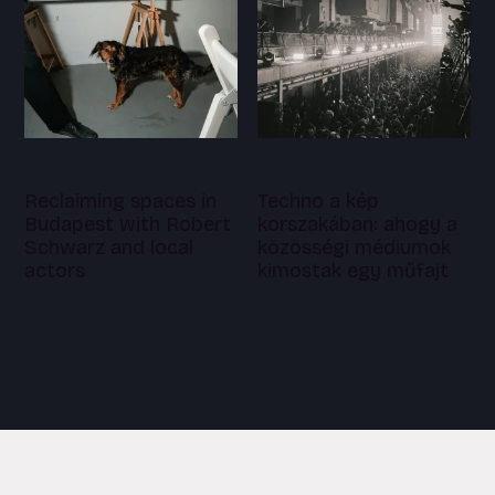
Reclaiming spaces in
Techno a kép
Budapest with Robert
korszakában: ahogy a
Schwarz and local
közösségi médiumok
actors
kimostak egy műfajt