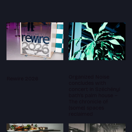
Organized Noise
Rewire 2026
concludes with
concert in Széchényi
bath’s palm house –
The chronicle of
(some) spaces
reclaimed