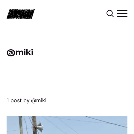
miki
1 post by
miki