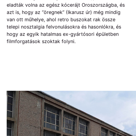
eladták volna az egész kócerájt Oroszországba, és
azt is, hogy az “öregnek” (Ikarusz úr) még mindig
van ott műhelye, ahol retro buszokat rak össze
telepi nosztalgia felvonulásokra és hasonlókra, és
hogy az egyik hatalmas ex-gyártósori épületben
filmforgatások szoktak folyni.