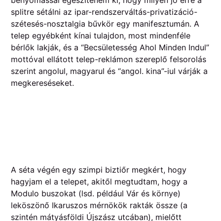
benyomással egészíteném ki, hogy milyen jó erre a
splitre sétálni az ipar-rendszerváltás-privatizáció-
szétesés-nosztalgia bűvkör egy manifesztumán. A
telep egyébként kínai tulajdon, most mindenféle
bérlők lakják, és a “Becsületesség Ahol Minden Indul”
mottóval ellátott telep-reklámon szereplő felsorolás
szerint angolul, magyarul és “angol. kina”-iul várják a
megkereséseket.
A séta végén egy szimpi biztiőr megkért, hogy
hagyjam el a telepet, akitől megtudtam, hogy a
Modulo buszokat (lsd. például Vár és környe)
leköszönő Ikaruszos mérnökök rakták össze (a
szintén mátyásföldi Újszász utcában), mielőtt