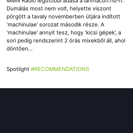
MMN Rádió legutóbbi adása a lahmacun.hu-n.
Dumálás most nem volt, helyette viszont
pörgött a tavaly novemberben útjára indított
‘machinulae’ sorozat második része. A
‘machinulae’ annyit tesz, hogy ‘kicsi gépek’, a
sori pedig rendszerint 2 órás mixekből áll, ahol
döntően...
Spotlight
RECOMMENDATIONS