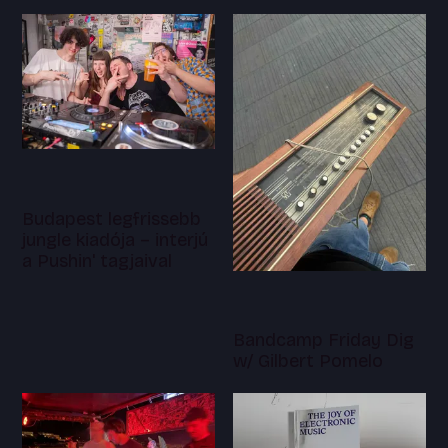
Budapest legfrissebb
jungle kiadója – interjú
a Pushin' tagjaival
Bandcamp Friday Dig
w/ Gilbert Pomelo