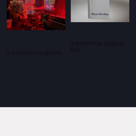
A kreativitás szigetei
felé
A Pontoon margójára