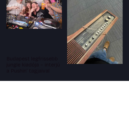
Budapest legfrissebb
jungle kiadója – interjú
a Pushin' tagjaival
Bandcamp Friday Dig
w/ Gilbert Pomelo