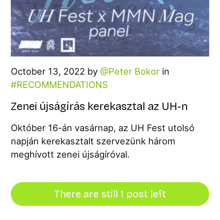
October 13, 2022 by
Peter Bokor
in
RECOMMENDATIONS
Zenei újságírás kerekasztal az UH-n
Október 16-án vasárnap, az UH Fest utolsó
napján kerekasztalt szervezünk három
meghívott zenei újságíróval.
There are still 1 post left